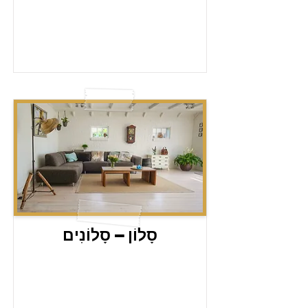
סָלוֹן – סָלוֹנִים