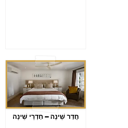
חֲדַר שֵׁינָה – חַדְרֵי שֵׁינָה