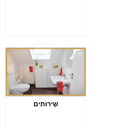
שֵׁירוּתִים