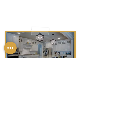
מִטְבָּח – מִטְבָּחִים