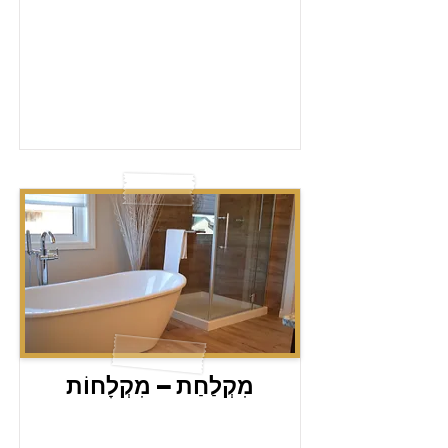
מִקְלַחַת – מִקְלָחוֹת