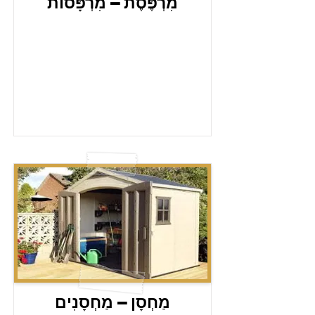
מִרְפֶּסֶת – מִרְפָּסוֹת
מַחְסָן – מַחְסָנִים