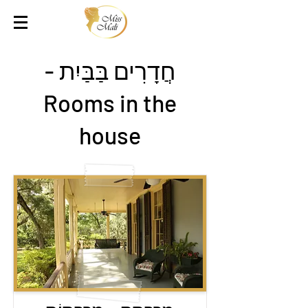
חֲדָרִים בַּבַּיִת -
Rooms in the
house