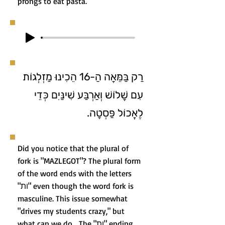
prongs to eat pasta.
רַק בַּמֵּאָה הַ-16 הֵכִינוּ מַזְלְגוֹת
עִם שָׁלוֹשׁ וְאַרְבַּע שִׁינַּיִם כְּדֵי
לֶאֱכוֹל פַּסְטָה.
Did you notice that the plural of
fork is "MAZLEGOT"? The plural form
of the word ends with the letters
"ות" even though the word fork is
masculine. This issue somewhat
"drives my students crazy," but
what can we do... The "ות" ending