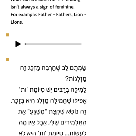
isn't always a sign of feminine.
For example: Father - Fathers, Lion -
Lions.
שַׂמְתֶּם לֵב שֶׁהַרְבֵּה מַזְלֵג זֶה
מַזְלְגוֹת?
לַמִּילָּה בְּרַבִּים יֵשׁ סִיּוֹמֶת 'ות'
אֲפִילּוּ שֶׁהַמִּילָּה מַזְלֵג הִיא בְּזָכָר.
זֶה נוֹשֵׂא שֶׁקְּצָת "מְשַׁגֵּעַ" אֶת
הַתַּלְמִידִים שֶׁלִּי, אֲבָל אֵין מָה
לַעֲשׂוֹת... סִיּוֹמֶת 'ות' הִיא לֹא