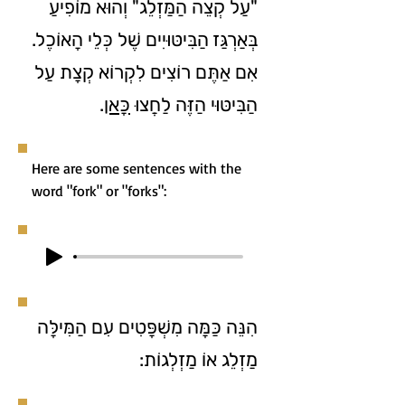
"עַל קְצֵה הַמַּזְלֵג" וְהוּא מוֹפִיעַ
בְּאַרְגַּז הַבִּיטּוּיִים שֶׁל כְּלֵי הָאוֹכֶל.
אִם אַתֶּם רוֹצִים לִקְרוֹא קְצָת עַל
.
כָּאן
הַבִּיטּוּי הַזֶּה לַחֲצוּ
Here are some sentences with the
word "fork" or "forks":
הִנֵּה כַּמָּה מִשְׁפָּטִים עִם הַמִּילָּה
מַזְלֵג אוֹ מַזְלְגוֹת: