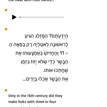
הַיְדַעְתֶּם? הַמַּזְלֵג הִגִּיעַ
לָרִאשׁוֹנָה לְאִטַלְיָה רַק בַּמֵּאָה הַ
– 11 וְהֶחֱזִיקוּ בְּאֶמְצָעוּתוֹ אֶת
הַבָּשָׂר כְּדֵי שֶׁלֹּא יָזוּז בִּזְמַן
שֶׁחָתְכוּ אוֹתוֹ.
אֶת הַבָּשָׂר אָכְלוּ בַּיָּדַיִם...
Only in the 16th century did they
make forks with three or four