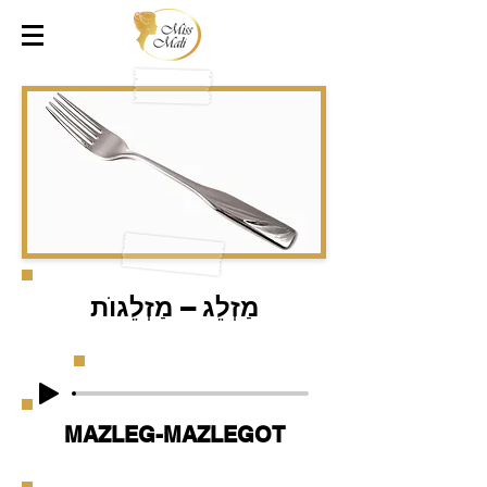
מַזְלֵג – מַזְלֵגוֺת
MAZLEG-MAZLEGOT