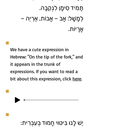
תָּמִיד סִימָן לִנְקֵבָה.
לְמָשָׁל: אָב – אָבוֹת, אַרְיֵה –
אֲרָיוֹת.
We have a cute expression in
Hebrew: "On the tip of the fork," and
it appears in the trunk of
expressions. If you want to read a
bit about this expression, click
here
.
יֵשׁ לָנוּ בִּיטּוּי חָמוּד בְּעִבְרִית: