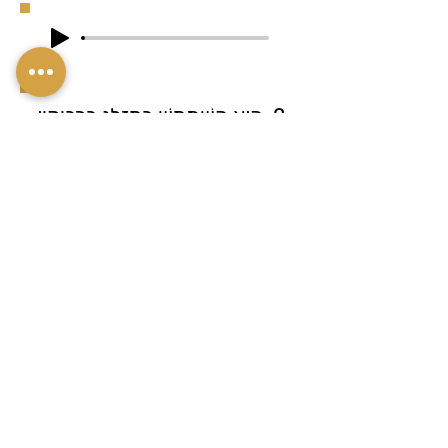
2. הוּא הִשְׁתַּמֵּשׁ בְּמַזְלֵג בַּרְבִּיקְיוּ
גָּדוֹל עִם שְׁתֵּי שִׁינַּיִם מְחוּדָּדוֹת
כְּדֵי לִצְלוֹת אֶת הַבָּשָׂר.
3. If you want to eat spaghetti, you
can twirl the spaghetti on the fork.
3. אִם אַתָּה רוֹצֶה לֶאֱכוֹל