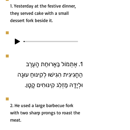
1. Yesterday at the festive dinner,
they served cake with a small
dessert fork beside it.
1. אֶתְמוֹל בַּאֲרוּחַת הָעֶרֶב
הַחֲגִיגִית הִגִּישׁוּ לְקִינּוּחַ עוּגָה
וּלְיָדָהּ מַזְלֵג קִינּוּחִים קָטָן.
2. He used a large barbecue fork
with two sharp prongs to roast the
meat.