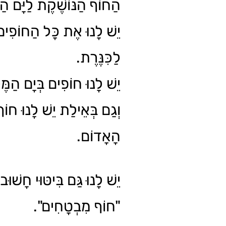
הַחוֹף הַנּוֹשֶׁקֶת לַיָּם הַ.
יֵשׁ לָנוּ אֶת כָּל הַחוֹפִים
לַכִּנֶּרֶת.
יֵשׁ לָנוּ חוֹפִים בְּיָם הַמ.
וְגַם בְּאֵילַת יֵשׁ לָנוּ חוֹף
הָאָדוֹם.
יֵשׁ לָנוּ גַּם בִּיטּוּי חָשׁו:
"חוֹף מִבְטָחִים".