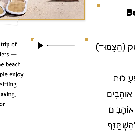
B
ֵׁק (הַצָּמוּד
ders —
he beach
ple enjoy
ְּעִילוּת
sitting
 אוֹהֲבִים
laying,
or
 אוֹהֲבִים
ִשְׁתַּזֵּף