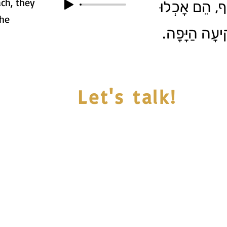
ach, they
4.  הֵם אָכְלוּ
the
ְׁקִיעָה הַיָּפָה
Let's talk!