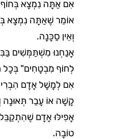
אִם אַתָּה נִמְצָא בְּחוֹף
אוֹמֵר שֶׁאַתָּה נִמְצָא בְּ
וְאֵין סַכָּנָה.
אֲנַחְנוּ מִשְׁתַּמְּשִׁים בַּבִּי
לְחוֹף מִבְטָחִים" בְּכָל :
אִם לְמָשָׁל אָדָם הִבְרִי
קָשָׁה אוֹ עָבַר תְּאוּנָה וְ
אֲפִילּוּ אָדָם שֶׁהִתְקַבֵּל
טוֹבָה.