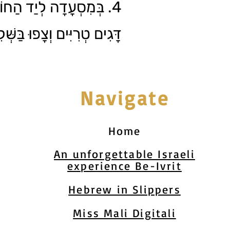
בְּמִסְעָדָה לְיַד הַחוֹף,
דָּגִים טְרִיִּים וְצָפוּ בַּשּ.
Navigate
Home
An unforgettable Israeli
experience Be-Ivrit
Hebrew in Slippers
Miss Mali Digitali