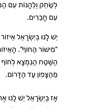
לְשַׂחֵק וְלֵהָנוֹת עִם הַמּ
עִם חֲבֵרִים.
יֵשׁ לָנוּ בְּיִשְׂרָאֵל אֵיזוֹר
מִישׁוֹר הַחוֹף". הָאֵיזוֹר 
הַשֶּׁטַח הַנִּמְצָא לְחוֹף הַ
מֵהַצָּפוֹן עַד הַדָּרוֹם.
אָז בְּיִשְׂרָאֵל יֵשׁ לָנוּ א