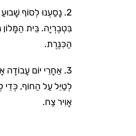
נָסַעְנוּ לְסוֹף שָׁבוּעַ לְ
בִּטְבֶרְיָה. בֵּית הַמָּלוֹן
הַכִּנֶּרֶת.
אַחֲרֵי יוֹם עֲבוֹדָה אָרוֹ
לְטַיֵּל עַל הַחוֹף, כְּדֵי לְ
אֲוִיר צַח.