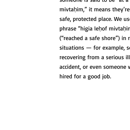
mivtaḥim,” it means they’re
safe, protected place. We us
phrase “higia leḥof mivtaḥi
(“reached a safe shore”) in
situations — for example,
recovering from a serious il
accident, or even someone
hired for a good job.