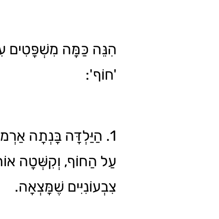
הִנֵּה כַּמָּה מִשְׁפָּטִים ע
'חוֹף':
הַיַּלְדָּה בָּנְתָה אַרְמוֹן 
עַל הַחוֹף, וְקִשְּׁטָה אוֹתו
צִבְעוֹנִיִּים שֶׁמָּצְאָה.