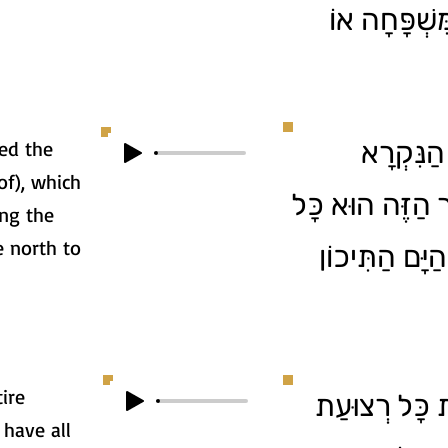
ִשְׁפָּחָה אוֹ
 הַנִּקְרָא
led the
of), which
"הַזֶּה הוּא כָּל
ing the
 north to
יָּם הַתִּיכוֹן
ire
ֶת כָּל רְצוּעַת
 have all