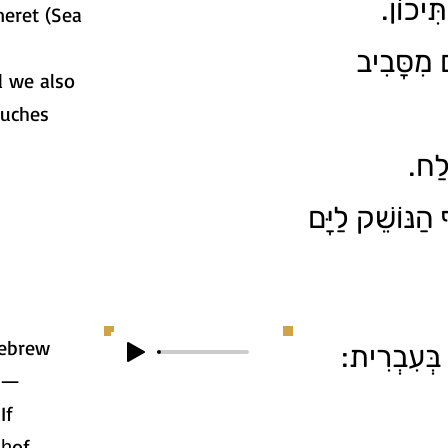
תִּיכוֹן
neret (Sea
 מִסָּבִיב
d we also
ouches
ֶּלַח
 הַנּוֹשֵׁק לַיָּם
Hebrew
ּב בְּעִבְרִית
” —
If
 ḥof