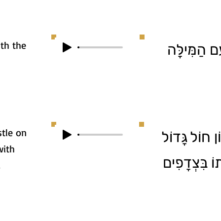
th the
ִם הַמִּילָּה
stle on
1. חוֹל גָּדוֹל
with
ֹ בִּצְדָפִים
.