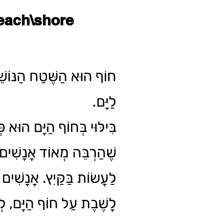
each\shore
חוֹף הוּא הַשֶּׁטַח הַנּוֹש)
לַיָּם.
בִּילּוּי בְּחוֹף הַיָּם הוּא פ
שֶׁהַרְבֵּה מְאוֹד אֲנָשִׁים
לַעֲשׂוֹת בַּקַּיִץ. אֲנָשִׁים
לָשֶׁבֶת עַל חוֹף הַיָּם, לְה