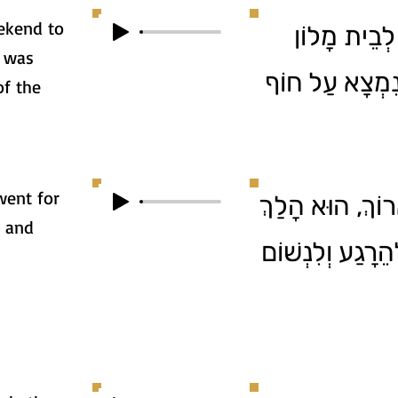
ekend to
2. בֵית מָלוֹן
l was
 נִמְצָא עַל חוֹף
of the
went for
3. ךְ, הוּא הָלַךְ
x and
הֵרָגַע וְלִנְשׁוֹם