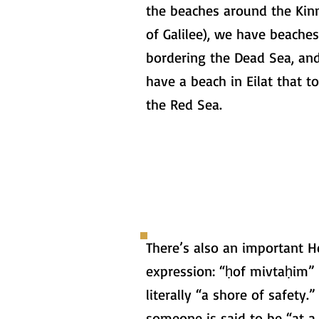
the beaches around the Kin
of Galilee), we have beaches
bordering the Dead Sea, an
have a beach in Eilat that t
the Red Sea.
There’s also an important 
expression: “ḥof mivtaḥim
literally “a shore of safety.” 
someone is said to be “at a