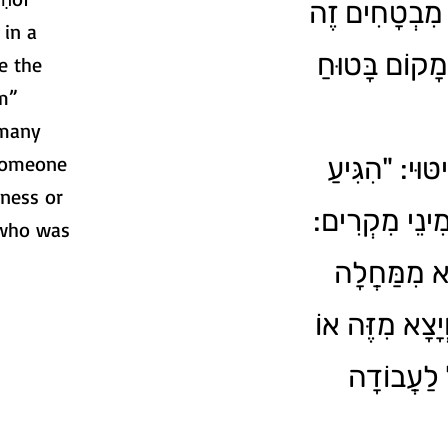
 מִבְטָחִים זֶה
 in a
מָקוֹם בָּטוּחַ
e the
m”
 many
 someone
טּוּי: "הִגִּיעַ
lness or
מִינֵי מִקְרִים
 who was
א מִמַּחֲלָה
יָצָא מִזֶּה אוֹ
 לַעֲבוֹדָה