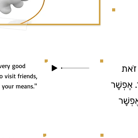
very good
– זֹאת
 visit friends,
 אֶפְשָׁר
 your means."
ֶפְשָׁר