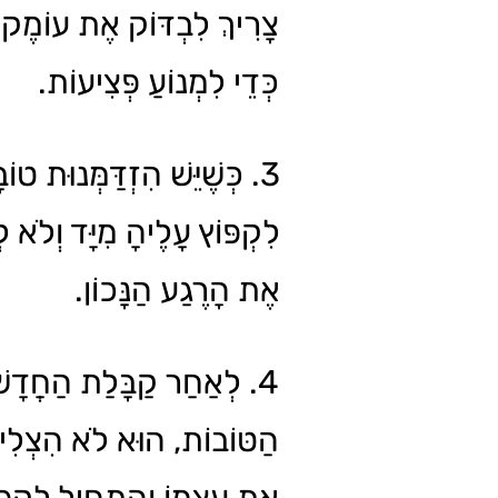
צָרִיךְ לִבְדּוֹק אֶת עוֹמֶק 
כְּדֵי לִמְנוֹעַ פְּצִיעוֹת.
כְּשֶׁיֵּשׁ הִזְדַּמְּנוּת טוֹבָ
לִקְפּוֹץ עָלֶיהָ מִיָּד וְלֹא 
אֶת הָרֶגַע הַנָּכוֹן.
לְאַחַר קַבָּלַת הַחֲדָשׁוֹ
הַטּוֹבוֹת, הוּא לֹא הִצְלִי