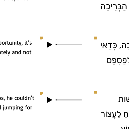
הַבְּרֵיכָה
ortunity, it’s
3. ה, כְּדַאי
ately and not
לְפַסְפֵס
4. ת
s, he couldn’t
d jumping for
חַ לַעֲצוֹר