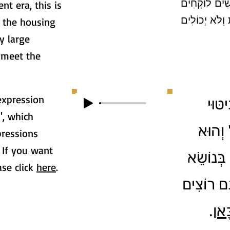
ָשִׁים לוֹקְחִים
ent era, this is
 וְלֹא יְכוֹלִים
 the housing
y large
 meet the
expression
טּוּי
", which
"וְהוּא
pressions
 If you want
 בְּנוֹשֵׂא
ase click
here
.
ֶם רוֹצִים
.
ָאן