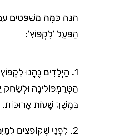
הִנֵּה כַּמָּה מִשְׁפָּטִים עִ
הַפֹּעַל 'לִקְפּוֹץ':
הַיְּלָדִים נֶהֱנוּ לִקְפּוֹץ עַ
הַטְּרַמְפּוֹלִינָה וּלְשַׂחֵק יַח
בְּמֶשֶׁךְ שָׁעוֹת אֲרוּכּוֹת.
לִפְנֵי שֶׁקּוֹפְצִים לְמַיִם,