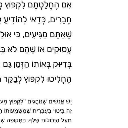
אִם הֶחֱלַטְתֶּם לִקְפּוֹץ לְ
חֲבֵרִים, כְּדַאי לְהוֹדִיעַ 
שֶׁאַתֶּם מַגִּיעִים, כִּי אוּל
עֲסוּקִים אוֹ שֶׁהֵם לֹא בַּבַּ
בְּדִיּוּק בְּאוֹתוֹ הַזְּמַן גַּם
הֶחֱלִיטוּ לִקְפּוֹץ לְבַקֵּר.
יֵשׁ אֲנָשִׁים שֶׁנּוֹהֲגִים "לִקְפּוֹץ " –
זֶה בִּיטּוּי בְּעִבְרִית שֶׁמַּשְׁמָעוּתוֹ 
מֵעַל הַיְּכוֹלוֹת שֶׁלְּךָ. בַּתְּקוּפָה שֶׁ