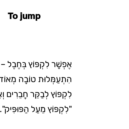
To jump
אֶפְשָׁר לִקְפּוֹץ בְּחֶבֶל 
הִתְעַמְּלוּת טוֹבָה מְאוֹד.
לִקְפּוֹץ לְבַקֵּר חֲבֵרִים וְא
"לִקְפּוֹץ מֵעַל הַפּוּפִּיק".