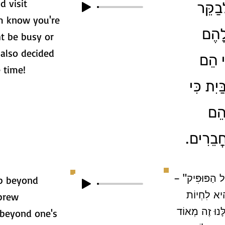
d visit
בַקֵּר
hem know you're
לָהֶם
t be busy or
also decided
ַי הֵם
e time!
יִת כִּי
 הֵם
 חֲבֵרִים
מֵעַל הַפּוּפִּיק
p beyond
הִיא לִחְיוֹת
brew
לָּנוּ זֶה מְאוֹד
 beyond one's