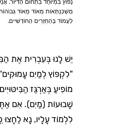
נָפוֹץ בִּמְיוּחָד בִּתְחוּם הַדִּיּוּר. אֲנ
מַשְׁכַּנְתָּאוֹת מְאוֹד מְאוֹד גְּבוֹהוֹת
לַעֲמוֹד בַּהֵחְזֵרִים הַחוֹדְשִׁיִים.
יֵשׁ לָנוּ בְּעִבְרִית אֶת הַבִּי
לִקְפּוֹץ לְמַיִם עֲמוּקִּים" 
מוֹפִיעַ בְּאַרְגַּז הַבִּיטּוּיִים
שָׁבוּעוֹת (מַיִם). אִם אַתּ
לִלְמוֹד עָלָיו, נָא לַחֲצוּ
כּ