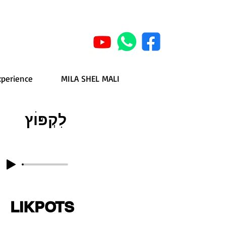
xperience
MILA SHEL MALI
לִקְפּוׄץ
LIKPOTS