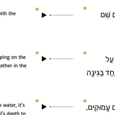
ith the
ם שֵׁם
mping on the
1. ל
ether in the
ַד בַּגִּינָּה
 water, it’s
2.  עֲמוּקִּים
l's depth to