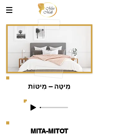
מִיטָּה – מִיטּוֹת
MITA-MITOT