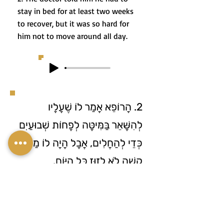
stay in bed for at least two weeks
to recover, but it was so hard for
him not to move around all day.
2. הָרוֹפֵא אָמַר לוֹ שֶׁעָלָיו
לְהִשָּׁאֵר בַּמִּיטָּה לְפָחוֹת שְׁבוּעַיִם
כְּדֵי לְהַחֲלִים, אֲבָל הָיָה לוֹ מַמָּשׁ
קָשֶׁה לֹא לָזוּז כָּל הַיּוֹם.
3. In the guest room, we have two
folding beds that we open during
the holidays when the extended