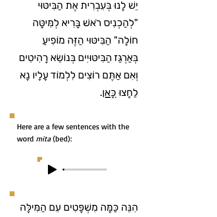
יֵשׁ לָנוּ בְּעִבְרִית אֶת הַבִּיטּוּי
"לְהַכְנִיס רֹאשׁ בָּרִיא לְמִּיטָּה
חוֹלָה" הַבִּיטּוּי הַזֶּה מוֹפִיעַ
בְּאַרְגַּז הַבִּיטּוּיִים בְּנוֹשֵׂא רָהִיטִים
וְאִם אַתֶּם רוֹצִים לִלְמוֹד עָלָיו נָא
.
כָּאן
לַחֲצוּ
Here are a few sentences with the
word
mita
(bed):
הִנֵּה כַּמָּה מִשְׁפָּטִים עִם הַמִּילָּה