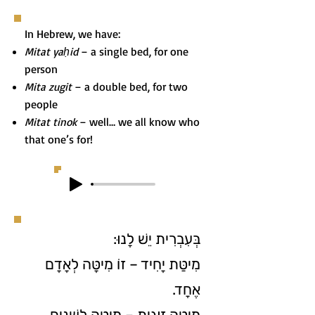
In Hebrew, we have:
Mitat yaḥid
– a single bed, for one
person
Mita zugit
– a double bed, for two
people
Mitat tinok
– well… we all know who
that one’s for!
בְּעִבְרִית יֵשׁ לָנוּ:
מִיטַּת יָחִיד – זוֹ מִיטָּה לְאָדָם
אֶחָד.
מִיטָּה זוּגִית – מִיטָּה לִשְׁנַיִם.