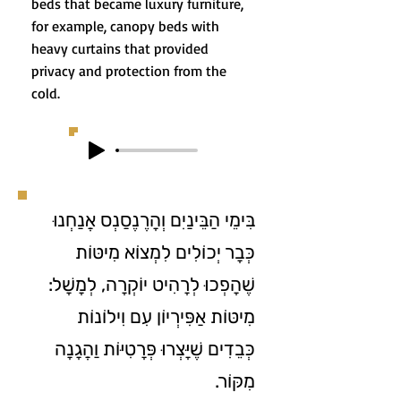
beds that became luxury furniture,
for example, canopy beds with
heavy curtains that provided
privacy and protection from the
cold.
בִּימֵי הַבֵּינַיִם וְהָרֶנֶסַנְס אֲנַחְנוּ
כְּבָר יְכוֹלִים לִמְצוֹא מִיטּוֹת
שֶׁהָפְכוּ לְרָהִיט יוֺקְרָה, לְמָשָׁל:
מִיטּוֹת אַפִּירְיוֹן עִם וִילוֹנוֹת
כְּבֵדִים שֶׁיָּצְרוּ פְּרָטִיּוֹת וַהֲגָנָה
מִקּוֹר.