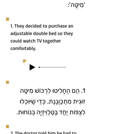
'מִיטָּה':
1. They decided to purchase an
adjustable double bed so they
could watch TV together
comfortably.
1. הֵם הֶחֱלִיטוּ לִרְכּוֹשׁ מִיטָּה
זוּגִית מִתְכַּוְנֶנֶת, כְּדֵי שֶׁיּוּכְלוּ
לִצְפּוֹת יַחַד בַּטֵּלֵוִיזְיָה בְּנוֹחוּת.
2. The doctor told him he had to