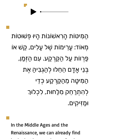
הַמִּיטּוֹת הָרִאשׁוֹנוֹת הָיוּ פְּשׁוּטוֹת
מְאוֹד: עֲרֵימוֹת שֶׁל עָלִים, קַשׁ אוֹ
פַּרְווֹת עַל הַקַּרְקַע. עִם הַזְּמַן,
בְּנֵי אָדָם הֵחֵלּוּ לְהַגְבִּיהַּ אֶת
הַמִּיטָּה מֵהַקַּרְקַע כְּדֵי
לְהִתְרַחֵק מִלַּחוּת, לִכְלוּךְ
וּמַזִּיקִים.
In the Middle Ages and the
Renaissance, we can already find