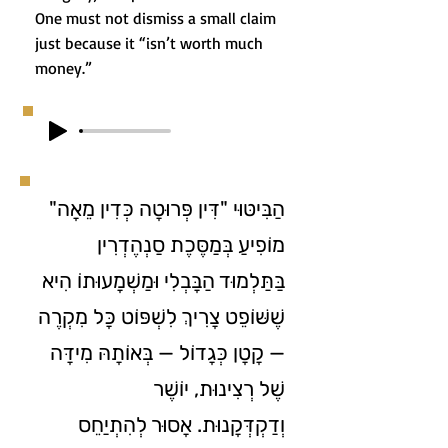
One must not dismiss a small claim
just because it “isn’t worth much
money.”
הַבִּיטּוּי "דִּין פְּרוּטָה כְּדִין מֵאָה"
מוֹפִיעַ בְּמַסֶּכֶת סַנְהֶדְרִין
בַּתַּלְמוּד הַבָּבְלִי וּמַשְׁמָעוּתוֹ הִיא
שֶׁשּׁוֹפֵט צָרִיךְ לִשְׁפּוֹט כָּל מִקְרֶה
— קָטָן כְּגָדוֹל — בְּאוֹתָהּ מִידָּה
שֶׁל רְצִינוּת, יוֹשֶׁר
וְדַקְדְּקָנוּת. אָסוּר לְהִתְיַחֵס