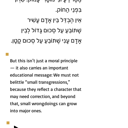
בִּפְנֵי הַחוֹק.
אֵין הֶבְדֵּל בֵּין אָדָם עָשִׁיר
שֶׁתּוֹבֵעַ עַל סְכוּם גָּדוֹל לְבֵין
אָדָם עָנִי שֶׁתּוֹבֵעַ עַל סְכוּם קָטָן.
But this isn’t just a moral principle
— it also carries an important
educational message: We must not
belittle “small transgressions,”
because they reflect a character that
may need correction, and beyond
that, small wrongdoings can grow
into major ones.