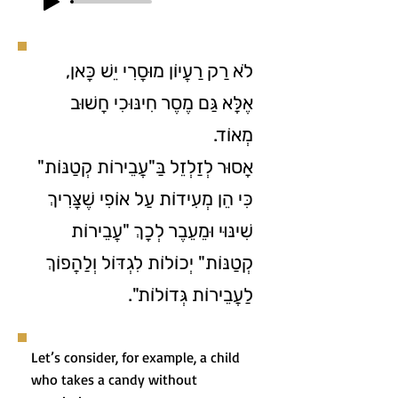
לֹא רַק רַעֲיוֹן מוּסָרִי יֵשׁ כָּאן,
אֶלָּא גַּם מֶסֶר חִינּוּכִי חָשׁוּב
מְאוֹד.
אָסוּר לְזַלְזֵל בַּ"עֲבֵירוֹת קְטַנּוֹת"
כִּי הֵן מְעִידוֹת עַל אוֹפִי שֶׁצָּרִיךְ
שִׁינּוּי וּמֵעֵבֶר לְכָךְ "עֲבֵירוֹת
קְטַנּוֹת" יְכוֹלוֹת לִגְדּוֹל וְלַהֲפוֹךְ
לַעֲבֵירוֹת גְּדוֹלוֹת".
Let’s consider, for example, a child
who takes a candy without