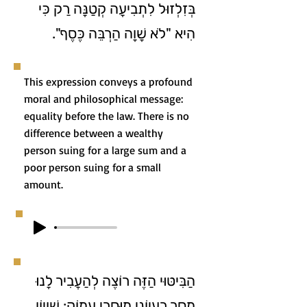
בְּזִלְזוּל לִתְבִיעָה קְטַנָּה רַק כִּי
הִיא "לֹא שָׁוָה הַרְבֵּה כֶּסֶף".
This expression conveys a profound
moral and philosophical message:
equality before the law. There is no
difference between a wealthy
person suing for a large sum and a
poor person suing for a small
amount.
הַבִּיטּוּי הַזֶּה רוֹצֶה לְהַעֲבִיר לָנוּ
מֶסֶר רַעֲיוֹנִי מוּסָרִי עָמוֹק: שִׁוְיוֹן