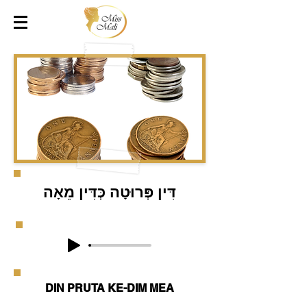
דִּין פְּרוּטָה כְּדִּין מֵאָה
DIN PRUTA KE-DIM MEA