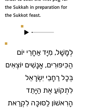
the Sukkah in preparation for
the Sukkot feast.
לְמָשָׁל, מִיָּד אַחֲרֵי יוֹם
הַכִּיפּוּרִים, אֲנָשִׁים יוֹצְאִים
בְּכָל רַחֲבֵי יִשְׂרָאֵל
לִתְקוֹעַ אֶת הַיָּתֵד
הָרִאשׁוֹן לַסּוּכָּה לִקְרַאת