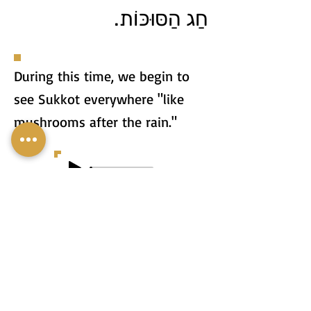
חַג הַסּוּכּוֹת.
During this time, we begin to
see Sukkot everywhere "like
mushrooms after the rain."
בַּתְּקוּפָה הַזֹּאת אֲנַחְנוּ
מַתְחִילִים לִרְאוֹת סוּכּוֹת
בְּכָל מָקוֹם "כְּמוֹ פִּטְרִיּוֹת