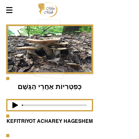
כְּפִטְרִיּוֹת אַחֲרֵי הַגֶּשֶׁם
KEFITRIYOT ACHAREY HAGESHEM