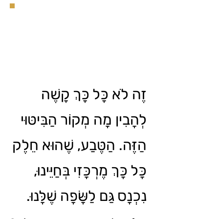
זֶה לֹא כָּל כָּךְ קָשֶׁה
לְהָבִין מָה מְקוֹר הַבִּיטּוּי
הַזֶּה. הַטֶּבַע, שֶׁהוּא חֵלֶק
כָּל כָּךְ מֶרְכָּזִי בְּחַיֵּינוּ,
נִכְנָס גַּם לַשָּׂפָה שֶׁלָּנוּ.