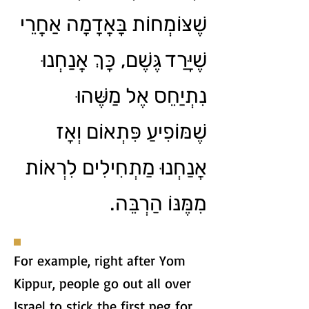
שֶׁצּוֹמְחוֹת בָּאֲדָמָה אַחֲרֵי
שֶׁיָּרַד גֶּשֶׁם, כָּךְ אֲנַחְנוּ
נִתְיַחֵס אֶל מַשֶּׁהוּ
שֶׁמּוֹפִיעַ פִּתְאוֹם וְאָז
אֲנַחְנוּ מַתְחִילִים לִרְאוֹת
מִמֶּנּוֹ הַרְבֵּה.
For example, right after Yom
Kippur, people go out all over
Israel to stick the first peg for