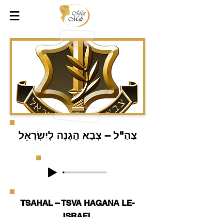
צַהַ"ל – צְבָא הֲגָנָה לְיִשְׂרָאֵל
TSAHAL – TSVA HAGANA LE-
ISRAEL