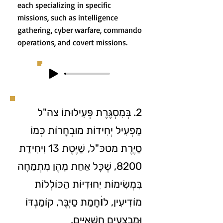
each specializing in specific
missions, such as intelligence
gathering, cyber warfare, commando
operations, and covert missions.
2. בְּמִסְגֶּרֶת פְּעִילוּתוֹ צה"ל
מַפְעִיל יְחִידוֹת מוּבְחָרוֹת כְּמוֹ
סַיֶּרֶת מטכּ"ל, שַׁיֶּטֶת 13 וִיחִידַת
8200, שֶׁכָּל אַחַת מֵהֶן מִתְמַחָה
בִּמְשִׂימוֹת יִחוּדִיּוֹת הַכּוֹלְלוֹת
מוֹדִיעִין, לוׄחָמַת סַיְבֶּר, קוֹמַנְדּוֹ
וּמִבְצָעִים חֲשָׁאִיִּים.