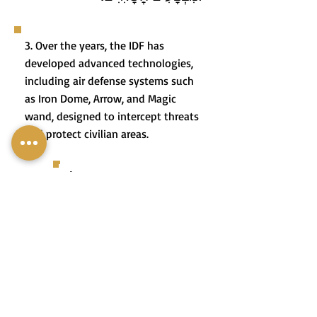
3. Over the years, the IDF has
developed advanced technologies,
including air defense systems such
as Iron Dome, Arrow, and Magic
wand, designed to intercept threats
and protect civilian areas.
3. בְּמַהֲלַךְ הַשָּׁנִים צה"ל פִּתֵּחַ
טֶכְנוֹלוֹגְיוֹת מִתְקַדְּמוֹת רַבּוֹת,
כּוֹלֵל מַעַרְכוֹת הֲגַנָּה אֲוִירִיּוֹת
כְּמוֹ כִּיפַּת בַּרְזֶל, חֵץ וְשַׁרְבִיט