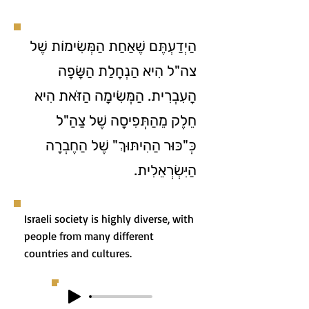
הַיְדַעְתֶּם שֶׁאַחַת הַמְּשִׂימוֹת שֶׁל
צה"ל הִיא הַנְחָלַת הַשָּׂפָה
הָעִבְרִית. הַמְּשִׂימָה הַזֹּאת הִיא
חֵלֶק מֵהַתְּפִיסָה שֶׁל צַהַ"ל
כְּ"כּוּר הַהִיתּוּךְ" שֶׁל הַחֶבְרָה
הַיִּשְׂרְאֵלִית.
Israeli society is highly diverse, with
people from many different
countries and cultures.