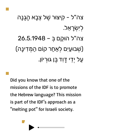
צה"ל - קִיצּוּר שֶׁל צְבָא הֲגָנָה
לְיִשְׂרָאֵל.
26.5.1948
צה"ל הוּקַם בְּ –
(שְׁבוּעַיִם לְאַחַר קוֺם הַמְּדִינָה)
עַל יְדֵי דָּוִד בֶּן גּוּרְיוֹן.
Did you know that one of the
missions of the IDF is to promote
the Hebrew language? This mission
is part of the IDF's approach as a
"melting pot" for Israeli society.