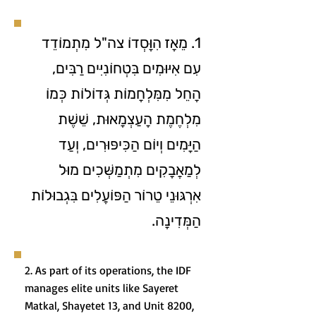
1. מֵאָז הִוָּסְדוֹ צה"ל מִתְמוֹדֵד
עִם אִיּוּמִים בִּטְחוֹנִיִּים רַבִּים,
הָחֵל מִמִּלְחָמוֹת גְּדוֹלוֹת כְּמוֹ
מִלְחֶמֶת הָעַצְמָאוּת, שֵׁשֶׁת
הַיָּמִים וְיוֹם הַכִּיפּוּרִים, וְעַד
לְמַאֲבָקִים מִתְמַשְּׁכִים מוּל
אִרְגּוּנֵי טֵרוֹר הַפּוֹעֲלִים בִּגְבוּלוֹת
הַמְּדִינָה.
2. As part of its operations, the IDF
manages elite units like Sayeret
Matkal, Shayetet 13, and Unit 8200,