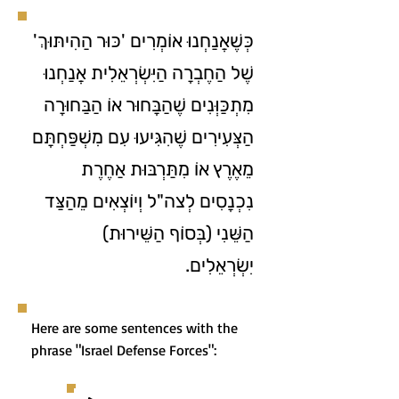
כְּשֶׁאֲנַחְנוּ אוֹמְרִים 'כּוּר הַהִיתּוּךְ'
שֶׁל הַחֶבְרָה הַיִּשְׂרְאֵלִית אֲנַחְנוּ
מִתְכַּוְּנִים שֶׁהַבָּחוּר אוֹ הַבַּחוּרָה
הַצְּעִירִים שֶׁהִגִּיעוּ עִם מִשְׁפַּחְתָּם
מֵאֶרֶץ אוֹ מִתַּרְבּוּת אַחֶרֶת
נִכְנָסִים לְצה"ל וְיוֹצְאִים מֵהַצַּד
הַשֵּׁנִי (בְּסוֹף הַשֵּׁירוּת)
יִשְׂרְאֵלִים.
Here are some sentences with the
phrase "Israel Defense Forces":