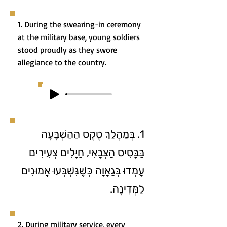
1. During the swearing-in ceremony
at the military base, young soldiers
stood proudly as they swore
allegiance to the country.
1. בְּמַהֲלַךְ טֶקֶס הַהַשְׁבָּעָה
בַּבָּסִיס הַצְּבָאִי, חַיָּלִים צְעִירִים
עָמְדוּ בְּגַאֲוָה כְּשֶׁנִּשְׁבְּעוּ אֱמוּנִים
לַמְּדִינָה.
2. During military service, every