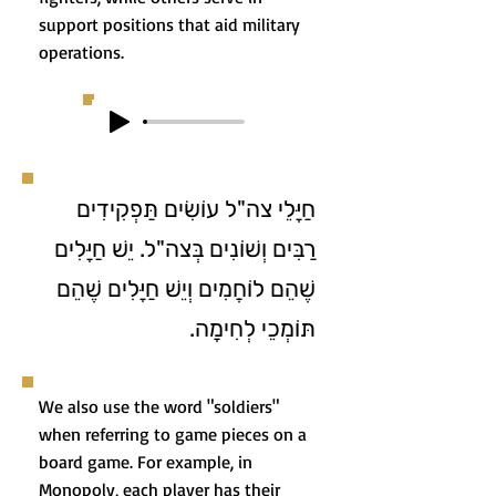
support positions that aid military
operations.
חַיָּלֵי צה"ל עוֹשִׂים תַּפְקִידִים
רַבִּים וְשׁוֹנִים בְּצה"ל. יֵשׁ חַיָּלִים
שֶׁהֵם לוֹחֲמִים וְיֵשׁ חַיָּלִים שֶׁהֵם
תּוֹמְכֵי לְחִימָה.
We also use the word "soldiers"
when referring to game pieces on a
board game. For example, in
Monopoly, each player has their