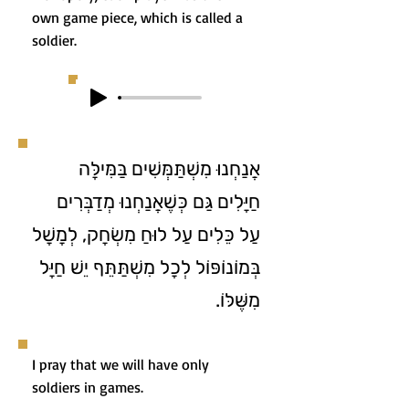
own game piece, which is called a
soldier.
אֲנַחְנוּ מִשְׁתַּמְּשִׁים בַּמִּילָּה
חַיָּלִים גַּם כְּשֶׁאֲנַחְנוּ מְדַבְּרִים
עַל כֵּלִים עַל לוּחַ מִשְׂחָק, לְמָשָׁל
בְּמוֹנוֹפּוֹל לְכָל מִשְׁתַּתֵּף יֵשׁ חַיָּל
מִשֶּׁלּוֹ.
I pray that we will have only
soldiers in games.