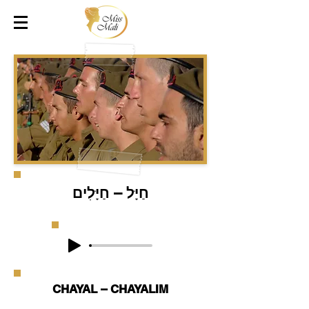
חַיָּל – חַיָּלִים
CHAYAL – CHAYALIM