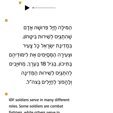
הַמִּילָּה חָיָּל פֵּרוּשָׁהּ אָדָם
שֶׁהִתְגַּיֵּס לְשֵׁירוּת בִּיטָּחוֹן.
בִּמְדִינַת יִשְׂרָאֵל כָּל צָעִיר
וּצְעִירָה הַמְּסַיְּמִים אֶת לִימּוּדֵיהֶם
בַּתִּיכוֹן, בְּגִיל 18 בְּעֵרֶךְ, מְחוּיָּבִים
לְהִתְגַּיֵּס לְשֵׁירוּת הַמְּדִינָה
וְלַהֲפוֹךְ לְחַיָּלִים בְּצה"ל.
IDF soldiers serve in many different
roles. Some soldiers are combat
fighters, while others serve in