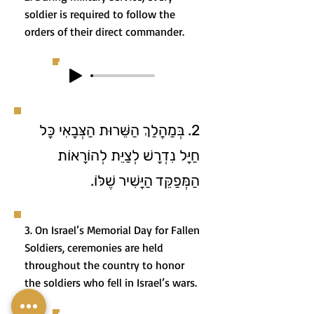
soldier is required to follow the
orders of their direct commander.
2. בְּמַהֲלַךְ הַשֵּׁרוּת הַצְּבָאִי כָּל
חַיָּל נִדְרָשׁ לְצַיֵּת לְהוֹרָאוֹת
הַמְּפַקֵּד הַיָּשִׁיר שֶׁלּוֹ.
3. On Israel’s Memorial Day for Fallen
Soldiers, ceremonies are held
throughout the country to honor
the soldiers who fell in Israel’s wars.