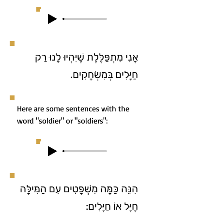
אֲנִי מִתְפַּלֶּלֶת שֶׁיִּהְיוּ לָנוּ רַק
חַיָּלִים בְּמִשְׂחָקִים.
Here are some sentences with the
word "soldier" or "soldiers":
הִנֵּה כַּמָּה מִשְׁפָּטִים עִם הַמִּילָּה
חָיָּל אוֹ חַיָּלִים: