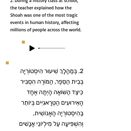
2. During a history class at school,
the teacher explained how the
Shoah was one of the most tragic
events in human history, affecting
millions of people across the world.
2. בְּמַהֲלָךְ שִׁיעוּר הִיסְטוֹרְיָה
בְּבֵית הַסֵּפֶר, הַמּוֹרֶה הִסְבִּיר
כֵּיצַד הַשּׁוֹאָה הָיְתָה אֶחָד
הָאֵירוּעִים הַטְּרָאגִיִּים בְּיוֹתֵר
בַּהִיסְטוֹרְיָה הָאֱנוֹשִׁית,
וְהִשְׁפִּיעָה עַל מִילְיוֹנֵי אֲנָשִׁים