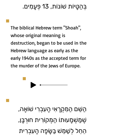
בְּהַטָּיוֹת שׁוֹנוֹת, 13 פְּעָמִים.
The biblical Hebrew term "Shoah",
whose original meaning is
destruction, began to be used in the
Hebrew language as early as the
early 1940s as the accepted term for
the murder of the Jews of Europe.
הַשֵּׁם הַמִּקְרָאִי הָעִבְרִי שׁוֹאָה,
שֶׁמַּשְׁמָעוּתוֹ הַמְּקוֹרִית חוּרְבָּן,
הֵחֵל לְשַׁמֵּשׁ בַּשָּׂפָה הָעִבְרִית