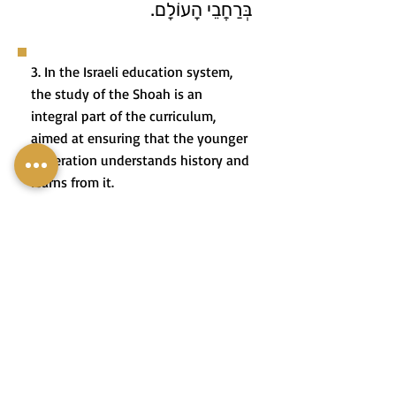
בְּרַחֲבֵי הָעוֹלָם.
3. In the Israeli education system,
the study of the Shoah is an
integral part of the curriculum,
aimed at ensuring that the younger
generation understands history and
learns from it.
3. בְּמַעֲרֶכֶת הַחִינּוּךְ
הַיִּשְׂרְאֵלִית, לִימּוּדֵי הַשּׁוֹאָה הֵם
חֵלֶק בִּלְתִּי נִפְרָד מִתּוׄכְנִית