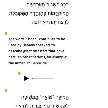
כְּבָר מִשְּׁנוֹת הָאַרְבָּעִים
הַמּוּקְדָּמוֹת כַּהַגְדָּרָה הַמְּקוּבֶּלֶת
לְרֶצַח יְהוּדֵי אֵירוֹפָּה.
The word "Shoah" continues to be
used by Hebrew speakers to
describe great disasters that have
befallen other nations, for example:
the Armenian Genocide.
הַמִּילָּה "שׁוֹאָה" מַמְשִׁיכָה
לְשַׁמֵּשׁ דּוֹבְרֵי עִבְרִית לְתֵיאוּר