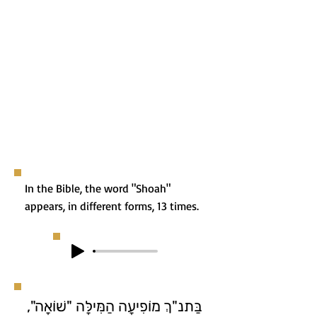
In the Bible, the word "Shoah"
appears, in different forms, 13 times.
בַּתנ"ךְ מוֹפִיעָה הַמִּילָּה "שׁוֹאָה",