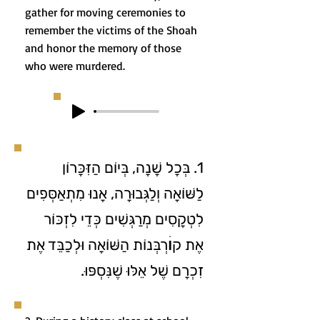
gather for moving ceremonies to
remember the victims of the Shoah
and honor the memory of those
who were murdered.
1. בְּכָל שָׁנָה, בְּיוֹם הַזִּכָּרוֹן
לַשּׁוֹאָה וְלַגְּבוּרָה, אָנוּ מִתְאַסְּפִים
לִטְקָסִים מְרַגְּשִׁים כְּדֵי לִזְכּוֹר
אֶת קוׄרְבְּנוֹת הַשּׁוֹאָה וּלְכַבֵּד אֶת
זִכְרָם שֶׁל אֵלּוּ שֶׁנִּסְפּוּ.