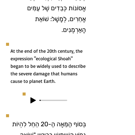
אֲסוֹנוֹת כְּבֵדִים שֶׁל עַמִּים
אֲחֵרִים, לְמָשָׁל: שׁוֹאַת
הָאַרְמֶנִים.
At the end of the 20th century, the
expression "ecological Shoah"
began to be widely used to describe
the severe damage that humans
cause to planet Earth.
בְּסוֹף הַמֵּאָה הַ-20 הֵחֵל לִהְיוֹת
נָפוֹץ הַשִּׁימּוּשׁ בַּבִּיטּוּי "שׁוֹאָה