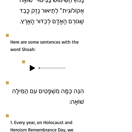
אֶקוֹלוֹגִית" לְתֵיאוּר נֶזֶק כָּבֵד
שֶׁגּוֹרֵם הָאָדָם לְכַדּוּר הָאָרֶץ.
Here are some sentences with the
word Shoah:
הִנֵּה כַּמָּה מִשְׁפָּטִים עִם הַמִּילָּה
שׁוֹאָה:
1. Every year, on Holocaust and
Heroism Remembrance Day, we