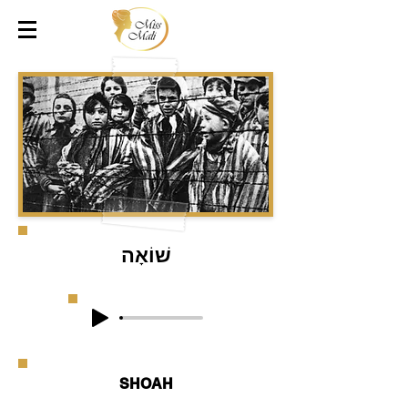
שׁוֹאָה
SHOAH