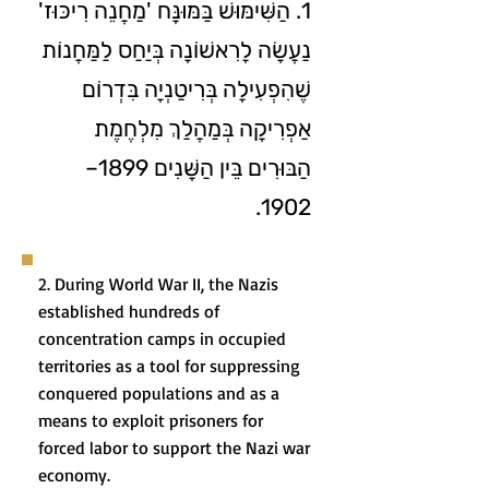
1. הַשִּׁימּוּשׁ בַּמּוּנָּח 'מַחֲנֵה רִיכּוּז'
נַעֲשָׂה לָרִאשׁוֹנָה בְּיַחַס לַמַּחֲנוֹת
שֶׁהִפְעִילָה בְּרִיטַנְיָה בִּדְרוֹם
אַפְרִיקָה בְּמַהֲלַךְ מִלְחֶמֶת
הַבּוּרִים בֵּין הַשָּׁנִים 1899–
1902.
2. During World War II, the Nazis
established hundreds of
concentration camps in occupied
territories as a tool for suppressing
conquered populations and as a
means to exploit prisoners for
forced labor to support the Nazi war
economy.