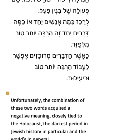
פְּעוּלָּה שֶׁל בִּנְין פִּעֵּל.
לְרַכֵּז כַּמָּה אֲנָשִׁים יַחַד אוֹ כַּמָּה
דְּבָרִים יַחַד זֶה הַרְבֵּה יוֹתֵר טוֹב
מִלְּפַזֵּר.
כַּאֲשֶׁר הַדְּבָרִים מְרוּכָּזִים אֶפְשָׁר
לַעֲבוֹד הַרְבֵּה יוֹתֵר טוֹב
וּבִיעִילוּת.
Unfortunately, the combination of
these two words acquired a
negative meaning, closely tied to
the Holocaust, the darkest period in
Jewish history in particular and the
world's in general.