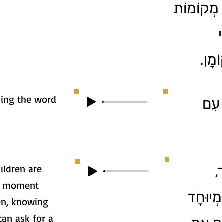
א מְקוֹמוֹת
וֹמָן
sing the word
 עִם
hildren are
1
he moment
ִמְיוּחָד
en, knowing
can ask for a