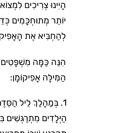
הָיִינוּ צְרִיכִים לִמְצוֹ
יוֹתֵר מְתוּחְכָּמִים כְּדֵי
לְהַחְבִּיא אֶת הָאֲפִיק.
הִנֵּה כַּמָּה מִשְׁפָּטִים
הַמִּילָּה אֲפִיקוֹמָן:
. בְּמַהֲלַךְ לֵיל הַסֵּדֶר,
הַיְּלָדִים מִתְרַגְּשִׁים בּ