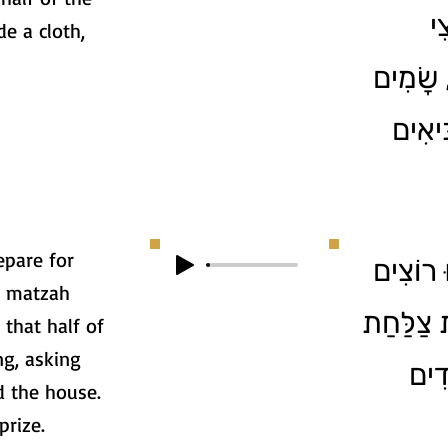
3 
de a cloth,
 שָׂמִים
ִּיאִים
epare for
 רוֹצִים
e matzah
ת צַלַּחַת
 that half of
ng, asking
דִים
d the house.
prize.