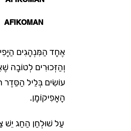
AFIKOMAN
אֶחָד הַמִּנְהָגִים הַיָּפִ
וְהַזְּכוּרִים לְטוֹבָה שֶׁאֲ
עוֹשִׂים בְּלֵיל הַסֵּדֶר 
הָאֲפִיקוֹמָן.
עַל שׁוּלְחַן הַחַג יֵשׁ צ