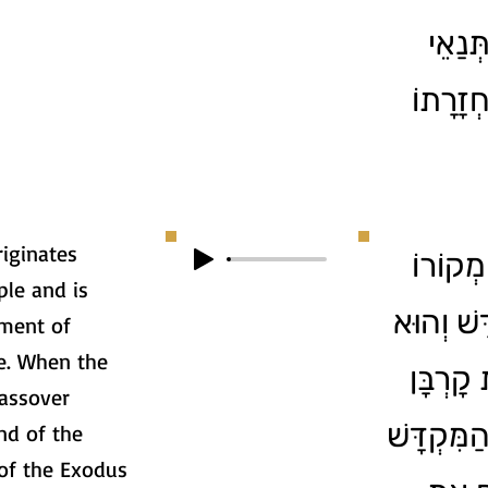
ְּנַאֵי
"זָרָתוֹ
riginates
4. וֹרוֹ
ple and is
ָשׁ וְהוּא
ment of
ce. When the
קָרְבָּן
assover
הַמִּקְדָּשׁ
nd of the
 of the Exodus