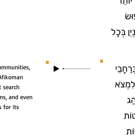
 יוֹתֵר
וּשׂ
יֵן בְּכָל
communities,
3. חֲבֵי
 Afikoman
 לִמְצֹא
t search
ns, and even
הַג
 for its
טוֹת
וֹת