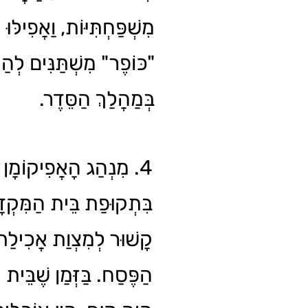
מִשְׁפַּחְתִּיּוֹת, וַאֲפִילּוּ ת
כּוֹפֶר" מִשְׁתַּנִּים לְהַחְ
בְּמַהֲלַךְ הַסֵּדֶר.
מִנְהַג הָאֲפִיקוֹמָן מְק
בִּתְקוּפַת בֵּית הַמִּקְדּ
קָשׁוּר לְמִצְוַת אֲכִילַת 
הַפֶּסַח. בַּזְּמַן שֶׁבֵּית 