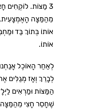
מַצּוֹת. לוֹקְחִים חֲצִי
מֵהַמַּצָּה הָאֶמְצָעִית,
אוֹתוֹ בְּתוֹךְ בַּד וּמַחְב
אוֹתוֹ.
לְאַחַר הָאוֹכֶל אֲנַחְנוּ
לְבָרֵךְ וְאָז מְגַלִּים אֶ
הַמַּצּוֹת וּמַרְאִים לַיְּלָ
שֶׁחָסֵר חֲצִי מֵהַמַּצָּה