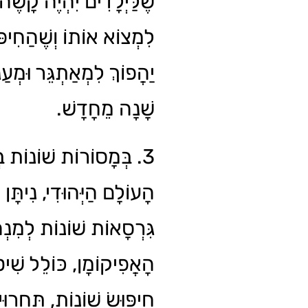
שֶׁלַּיְלָדִים יִהְיֶה קָשֶׁה
לִמְצוֹא אוֹתוֹ וְשֶׁהַחִיפּ
יַהֲפוֹךְ לִמְאַתְגֵּר וּמְעַנְ
שָׁנָה מֵחָדָשׁ.
בְּמָסוֹרוֹת שׁוֹנוֹת בְּרַ
הָעוֹלָם הַיְּהוּדִי, נִיתָּן
גִּרְסָאוֹת שׁוֹנוֹת לְמִנְ
הָאֲפִיקוֹמָן, כּוֹלֵל שִׁי
חִיפּוּשׂ שׁוֹנוֹת, תַּחֲרוּי