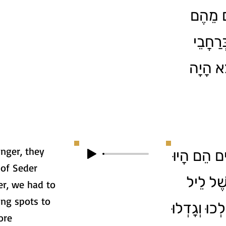
ם מֵהֶם
רַחֲבֵי
ֵא הָיָה
nger, they
ִים הֵם הָיוּ
 of Seder
ֶׁל לֵיל
er, we had to
ing spots to
כוּ וְגָדְלוּ
ore