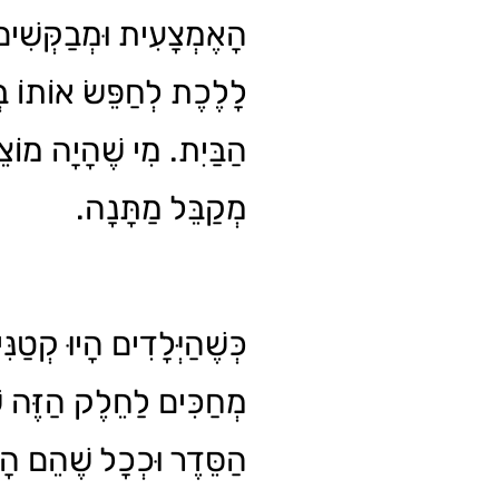
הָאֶמְצָעִית וּמְבַקְּשִׁי
לָלֶכֶת לְחַפֵּשׂ אוֹתוֹ בְּ
הַבַּיִת. מִי שֶׁהָיָה מוֹצ
מְקַבֵּל מַתָּנָה.
כְּשֶׁהַיְּלָדִים הָיוּ קְטַנּ
מְחַכִּים לַחֵלֶק הַזֶּה ש
הַסֵּדֶר וּכְכָל שֶׁהֵם הָלְ