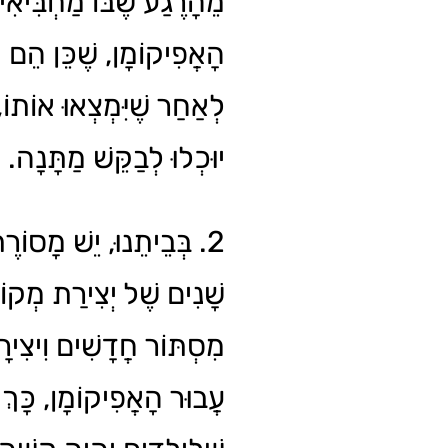
מֵהָרֶגַע שֶׁבּוֹ מַחְבִּיא
הָאֲפִיקוֹמָן, שֶׁכֵּן הֵם יו
לְאַחַר שֶׁיִּמְצְאוּ אוֹתוֹ
יוּכְלוּ לְבַקֵּשׁ מַתָּנָה.
בְּבֵיתֵנוּ, יֵשׁ מָסוֹרֶת 
שָׁנִים שֶׁל יְצִירַת מְקו
מִסְתּוֹר חֲדָשִׁים וִיצִירָת
עֲבוּר הָאֲפִיקוֹמָן, כָּךְ