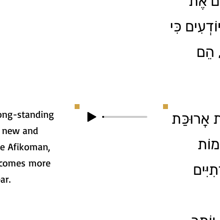
ִים אֶת
ֹדְעִים כִּי
, הֵם
long-standing
2. אֲרוּכַּת
h new and
ֹמוֹת
he Afikoman,
becomes more
ִיִּים
ar.