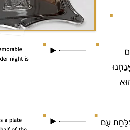
memorable
ים
der night is
נַחְנוּ
הוּא
is a plate
ַלַּחַת עִם
half of the