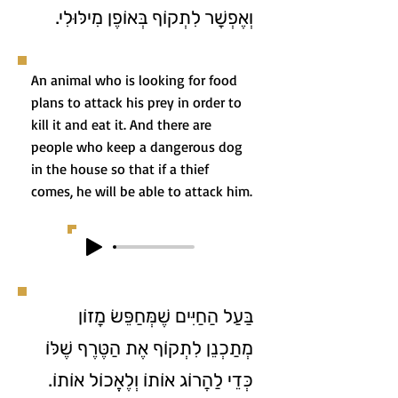
וְאֶפְשָׁר לִתְקוֹף בְּאוֹפֶן מִילּוּלִי.
An animal who is looking for food
plans to attack his prey in order to
kill it and eat it. And there are
people who keep a dangerous dog
in the house so that if a thief
comes, he will be able to attack him.
בַּעַל הַחַיִּים שֶׁמְּחַפֵּשׂ מָזוֹן
מְתַכְנֵן לִתְקוֹף אֶת הַטֶּרֶף שֶׁלּוֹ
כְּדֵי לַהֲרוֹג אוֹתוֹ וְלֶאֱכוֹל אוֹתוֹ.