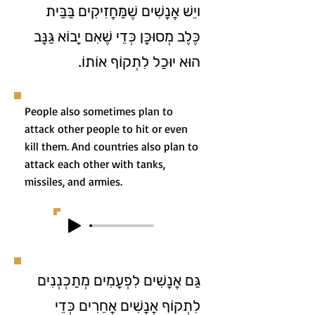
ויֵשׁ אֲנָשִׁים שֶׁמַּחֲזִיקִים בַּבַּית
כֶּלֶב מְסוּכָּן כְּדֵי שֶׁאִם יָבוֹא גַּנָּב
הוּא יוּכַל לִתְקוֹף אוֹתוֹ.
People also sometimes plan to
attack other people to hit or even
kill them. And countries also plan to
attack each other with tanks,
missiles, and armies.
גַּם אֲנָשִׁים לִפְעָמִים מְתַכְנְנִים
לִתְקוֹף אֲנָשִׁים אֲחֵרִים כְּדֵי