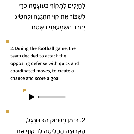
לַחַיָּלִים לִתְקוֹף בְּעוׄצְמָה כְּדֵי
לִשְׁבּוֹר אֶת קַוֵּי הַהֲגָנָה וּלְהַשִּׂיג
יִתְרוֹן מַשְׁמָעוּתִי בַּשֶּׁטַח.
2. During the football game, the
team decided to attack the
opposing defense with quick and
coordinated moves, to create a
chance and score a goal.
2. בִּזְמַן מִשְׂחַק הַכַּדּוּרֶגֶל,
הַקְּבוּצָה הֶחֱלִיטָה לִתְקוֹף אֶת