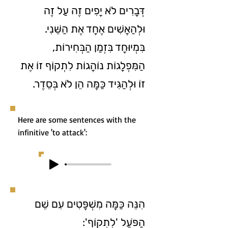
דְּבָרִים לֹא יָפִים זֶה עַל זֶה
וּלְהַאֲשִׁים אֶחָד אֶת הַשֵּׁנִי.
בִּמְיוּחָד בִּזְמַן הַבְּחִירוֹת,
הַמִּפְלָגוֹת נוֹהֲגוֹת לִתְקוֹף זוֹ אֶת
זוֹ וּלְהַגִּיד כַּמָּה הֵן לֹא בְּסֵדֶר.
Here are some sentences with the
infinitive 'to attack':
הִנֵּה כַּמָּה מִשְׁפָּטִים עִם שֵׁם
הַפֹּעַל 'לִתְקוֹף':