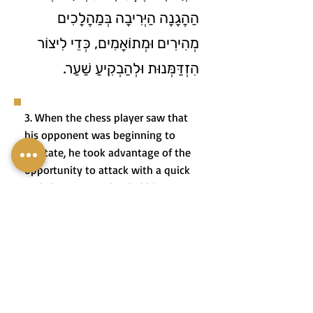
הַהֲגָנָה הַיְּרִיבָה בְּמַהֲלָכִים
מְהִירִים וּמְתוֹאָמִים, כְּדֵי לִיצוֹר
הִזְדַּמְּנוּת וּלְהַבְקִיעַ שַׁעַר.
3. When the chess player saw that
his opponent was beginning to
hesitate, he took advantage of the
opportunity to attack with a quick
and clever move that led him to
victory in the game.
3. כְּשֶׁשַּׂחְקָן הַשַּׁחְמָט רָאָה