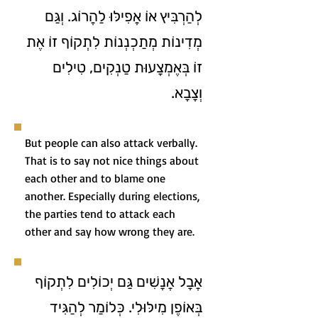
לְהַרְבִּיץ אוֹ אֲפִילּוּ לַהֲרוֹג. וְגַּם
מְדִינוֹת מְתַכְנְנוֹת לִתְקוֹף זוֹ אֶת
זוֹ בְּאֶמְצָעוּת טַנְקִים, טִילִים
וְצָבָא.
But people can also attack verbally.
That is to say not nice things about
each other and to blame one
another. Especially during elections,
the parties tend to attack each
other and say how wrong they are.
אֲבָל אֲנָשִׁים גַּם יְכוֹלִים לִתְקוֹף
בְּאוֹפֶן מִילּוּלִי. כְּלוֹמַר לְהַגִּיד