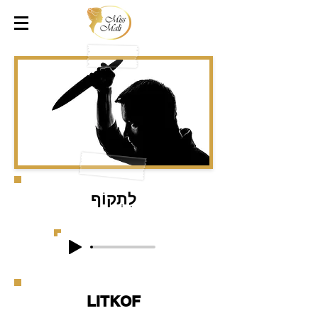
לִתְקוֹף
LITKOF