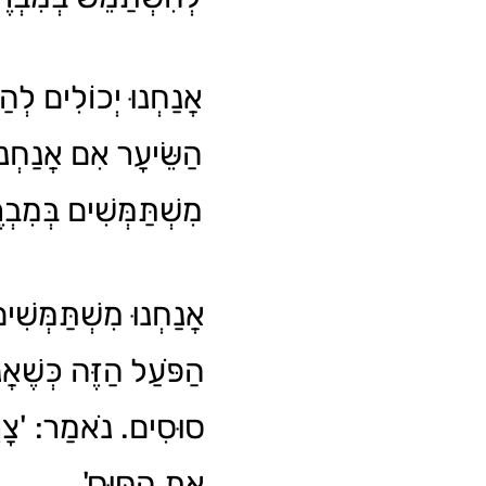
אֲנַחְנוּ יְכוֹלִים לְה
הַשֵּׂיעָר אִם אֲנַחְנו
מִשְׁתַּמְּשִׁים בְּמִב.
אֲנַחְנוּ מִשְׁתַּמְּשִׁי
הַפֹּעַל הַזֶּה כְּשֶׁאֲנ
סוּסִים. נֹאמַר: 'צָרִ
אֶת הַסּוּס'.