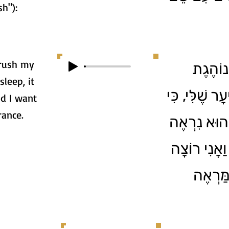
o brush"):
brush my
1. ֹהֶגֶת
sleep, it
ר שֶׁלִּי, כִּי
d I want
rance.
 הוּא נִרְאֶה
וַאֲנִי רוֹצָה
ַּרְאֶה