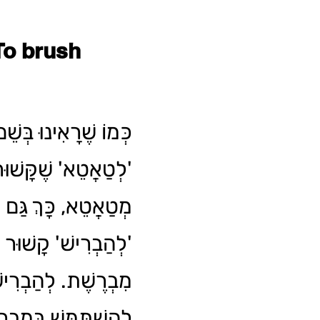
To brush
כְּמוֹ שֶׁרָאִינוּ בְּשֵׁ
לְטַאֲטֵא' שֶׁקָּשׁוּר 
מְטַאֲטֵא, כָּךְ גַּם 
לְהַבְרִישׁ' קָשׁוּר לַ
מִבְרֶשֶׁת. לְהַבְרִיש
לְהִשְׁתַּמֵּשׁ בְּמִבְ.