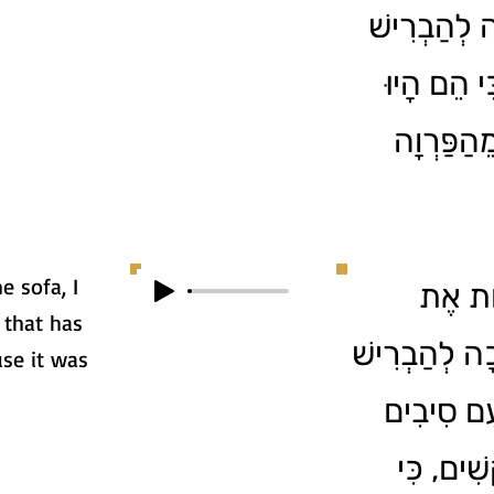
ה לְהַבְרִישׁ
ִי הֵם הָיוּ
הַפַּרְוָה
e sofa, I
4. ת אֶת
 that has
כָה לְהַבְרִישׁ
use it was
עִם סִיבִים
(ִים, כִּי