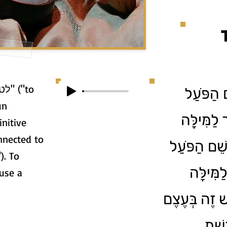
ם הַפֹּעַל
un
'לַמִּילָּה
שֵׁם הַפֹּעַל
'מִּילָּה
use a
ׁ זֶה בְּעֶצֶם
רֶשֶׁת