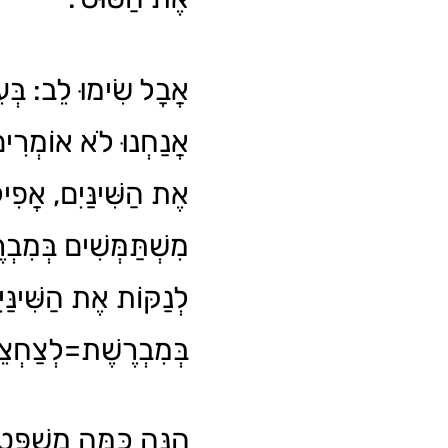
אֲבָל שִׂימוּ לֵב: בְּע
אֲנַחְנוּ לֹא אוֹמְרִי
אֶת הַשִּׁינַּיִם, אֲפִילּ
מִשְׁתַּמְּשִׁים בְּמִבְ.
לְנַקּוֹת אֶת הַשִּׁינַּי
בְּמִבְרֶשֶׁת=לְצַחְצֵח.
הִנֵּה כַּמָּה מִשְׁפָּ