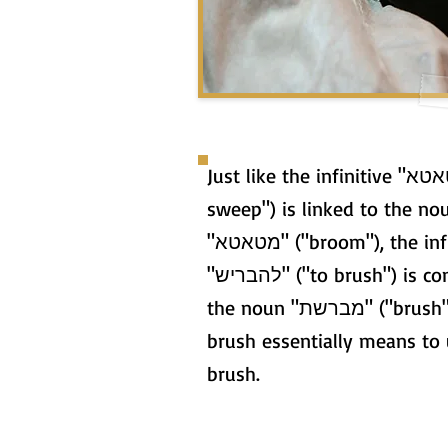
Just like the infinitive "לטאטא" ("to
sweep") is linked to the no
"מטאטא" ("broom"), the infinitive
"להבריש" ("to brush") is connected to
the noun "מברשת" ("brush"). To
brush essentially means to 
brush.