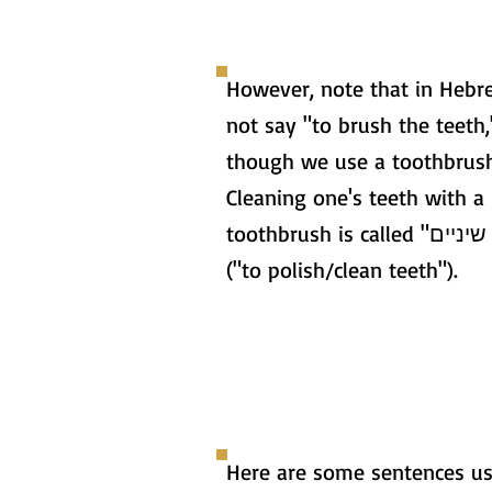
However, note that in Hebr
not say "to brush the teeth
though we use a toothbrush
Cleaning one's teeth with a
toothbrush is called "צחצוח שיניים"
("to polish/clean teeth").
Here are some sentences us