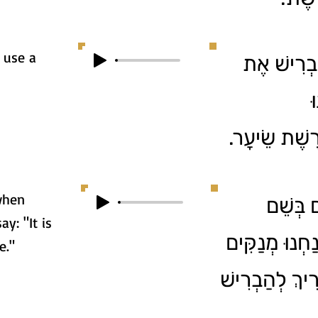
 use a
ַבְרִישׁ אֶת
ּ
ְרֶשֶׁת שֵׂיעָר
 when
ם בְּשֵׁם
y: "It is
ַחְנוּ מְנַקִּים
e."
יךְ לְהַבְרִישׁ