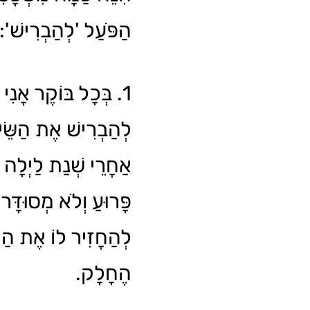
הַפֹּעַל 'לְהַבְרִישׁ':
בְּכָל בּוֹקֶר אֲנִי נו
לְהַבְרִישׁ אֶת הַשֵּׂיעָ
אַחֲרֵי שְׁנַת לַיְלָה
פָּרוּעַ וְלֹא מְסוּדָּר 
לְהַחֲזִיר לוֹ אֶת הַמ
הֶחָלָק.