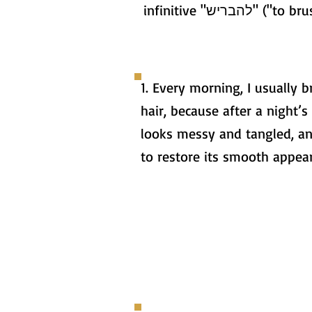
infinitive "להבריש" ("t
1. Every morning, I usually 
hair, because after a night’s 
looks messy and tangled, an
to restore its smooth appea