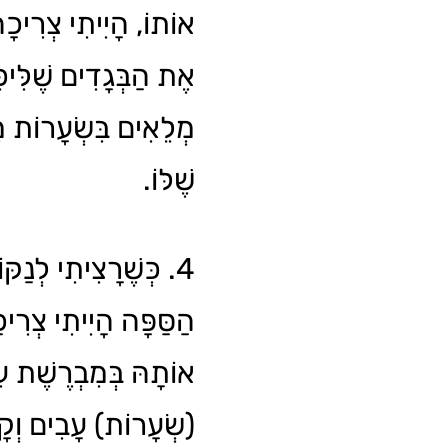
אוֹתוֹ, הָיִיתִי צְרִיכָ
אֶת הַבְּגָדִים שֶׁלִּיכּ
מְלֵאִים בִּשְׂעָרוֹת מֵ
שֶׁלּוֹ.
כְּשֶׁרָצִיתִי לְנַקּוֹ
הַסַּפָּה הָיִיתִי צְרִי
אוֹתָהּ בְּמִבְרֶשֶׁת 
שְׂעָרוֹת) עָבִים וְקָשׁ