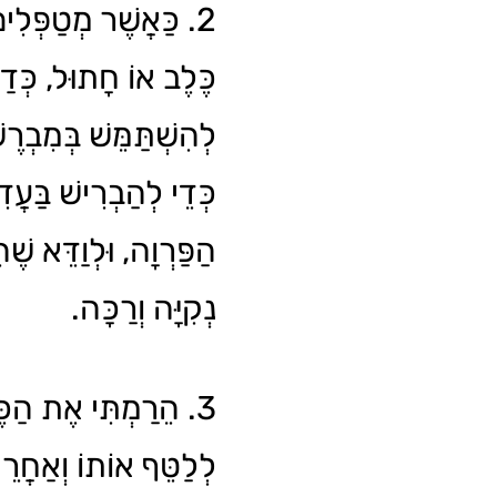
כַּאֲשֶׁר מְטַפְּלִים ב
כֶּלֶב אוֹ חָתוּל, כְּדַ
לְהִשְׁתַּמֵּשׁ בְּמִבְר
כְּדֵי לְהַבְרִישׁ בַּעֲ
הַפַּרְוָה, וּלְוַדֵּא שׁ
נְקִיָּה וְרַכָּה.
הֵרַמְתִּי אֶת הַכֶּלֶב 
לְלַטֵּף אוֹתוֹ וְאַחֲרֵי