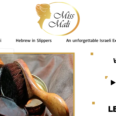
i
Hebrew in Slippers
An unforgettable Israeli E
ׁ
L