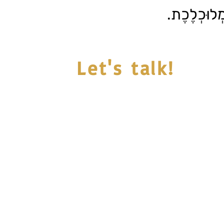
מְלוּכְלֶכֶת
Let's talk!