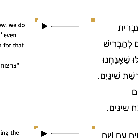
ew, we do
ִבְרִית
," even
ם לְהַבְרִישׁ
 for that.
וּ שֶׁאֲנַחְנוּ
רֶשֶׁת שִׁינַּיִם
ִם
ַ שִׁינַּיִם
ing the
טִים עִם שֵׁם