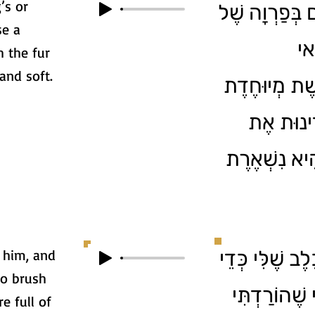
’s or
2. ְּפַרְוָה שֶׁל
se a
אי
h the fur
and soft.
ֶשֶׁת מְיוּחֶדֶת
דִינוּת אֶת
ֶהִיא נִשְׁאֶרֶת
 him, and
3. שֶׁלִּי כְּדֵי
to brush
 שֶׁהוֹרַדְתִּי
e full of