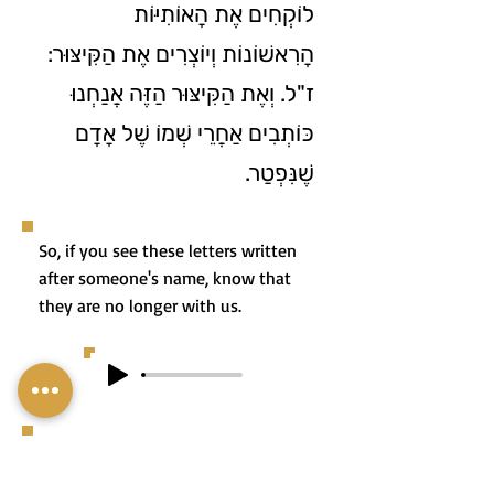
לוֹקְחִים אֶת הָאוֹתִיּוֹת
הָרִאשׁוֹנוֹת וְיוֹצְרִים אֶת הַקִּיצּוּר:
ז"ל. וְאֶת הַקִּיצּוּר הַזֶּה אֲנַחְנוּ
כּוֹתְבִים אַחֲרֵי שְׁמוֹ שֶׁל אָדָם
שֶׁנִּפְטַר.
So, if you see these letters written
after someone's name, know that
they are no longer with us.
אָז אִם רְאִיתֶם אֶת הָאוֹתִיּוֹת