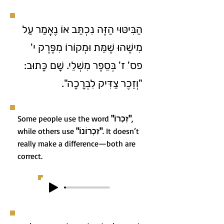
הַבִּיטּוּי הַזֶּה נִכְתַּב אוֹ נֶאֱמַר עַל
מִישֶׁהוּ שֶׁמֵּת וּמְקוֹרוֹ מִפֶּרֶק י'
פס' ז' בְּסֵפֶר מִשְׁלֵי. שָׁם כָּתוּב:
"וְזֵכֶר צַדִּיק לִבְרָכָה".
Some people use the word
"זִכְרוֹ"
,
while others use
"זִכְרוֹנוֹ"
. It doesn’t
really make a difference—both are
correct.