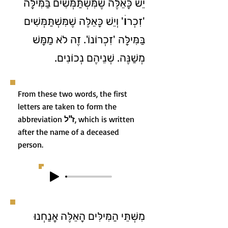
יֵשׁ כָּאֵלֶּה שֶׁמִּשְׁתַּמְּשִׁים בַּמִּילָּה
'זִכְרוׄ' וְיֵשׁ כָּאֵלֶּה שֶׁמִּשְׁתַּמְּשִׁים
בַּמִּילָּה 'זִכְרוֹנוֹ'. זֶה לֹא מַמָּשׁ
מְשַׁנֶּה. שְׁנֵיהֶם נְכוֹנִים.
From these two words, the first
letters are taken to form the
abbreviation
ז"ל
, which is written
after the name of a deceased
person.
מִשְּׁתֵּי הַמִּילִּים הָאֵלֶּה אֲנַחְנוּ