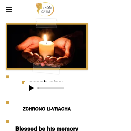
זִכְרוֹנוֹ לִבְרָכָה
ZCHRONO LI-VRACHA
Blessed be his memory