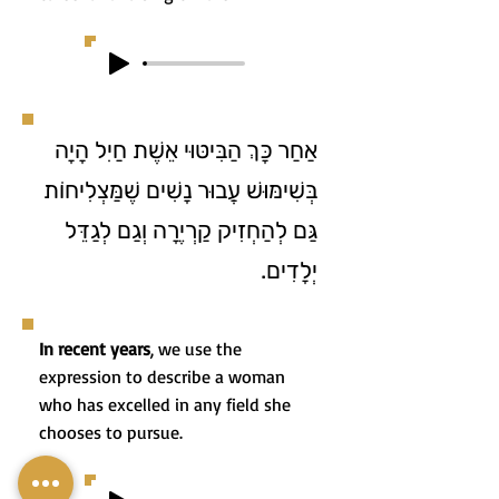
אַחַר כָּךְ הַבִּיטּוּי אֵשֶׁת חַיִל הָיָה
בְּשִׁימּוּשׁ עֲבוּר נָשִׁים שֶׁמַּצְלִיחוֹת
גַּם לְהַחְזִיק קַרְיֶרָה וְגַם לְגַדֵּל
יְלָדִים.
In recent years
, we use the
expression to describe a woman
who has excelled in any field she
chooses to pursue.