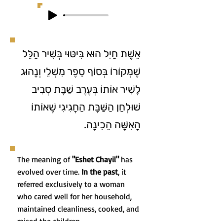
אֵשֶׁת חַיִל הוּא בִּיטּוּי בְּשִׁיר הַלֵּל
שֶׁמְּקוֹרוֹ בְּסוֹף סֵפֶר מִשְׁלֵי וְנָהוּג
לָשִׁיר אוֹתוֹ בְּעֶרֶב שַׁבָּת סְבִיב
שׁוּלְחַן הַשַּׁבָּת הַחֲגִיגִי שֶׁאוֹתוֹ
הָאִשָּׁה הֵכִינָה.
The meaning of
"Eshet Chayil"
has
evolved over time.
In the past
, it
referred exclusively to a woman
who cared well for her household,
maintained cleanliness, cooked, and