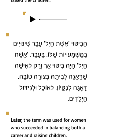
raised the children.
הַבִּיטּוּי 'אֵשֶׁת חַיִל' עָבַר שִׁינּוּיִים
בַּמַּשְׁמָעוּיוֹת שֶׁלּוֹ. בֶּעָבָר, 'אֵשֶׁת
חַיִל' הָיָה בִּיטּוּי אַךְ וְרַק לְאִישָּׁה
שֶׁדָּאֲגָה לְבֵיתָהּ בְּצוּרָה טוֹבָה,
דָּאֲגָה לְנִקָּיוֹן, לְאוֹכֶל וּלְגִידּוּל
הַיְּלָדִים.
Later
, the term was used for women
who succeeded in balancing both a
career and raising children.