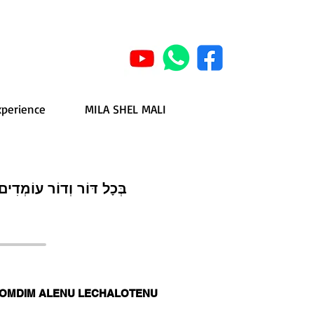
xperience
MILA SHEL MALI
בְּכָל דּוֹר וְדוֹר עוֹמְדִים ע
 OMDIM ALENU LECHALOTENU