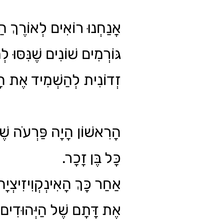
אֲנַחְנוּ רוֹאִים לְאוֹרֶךְ הַ
גּוֹרְמִים שׁוֹנִים שֶׁנִּסּוּ ל
זְדוֹנִית לְהַשְׁמִיד אֶת הָ.
הָרִאשׁוֹן הָיָה פַּרְעֹה שֶׁצּ
כָּל בֶּן זָכָר.
אַחַר כָּךְ הָאִינְקְוִיזִיצְי
אֶת דָּתָם שֶׁל הַיְּהוּדִים