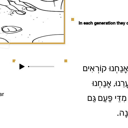
In each generation they 
אֲנַחְנוּ קוֹרְאִים
רֵנוּ, אֲנַחְנוּ
ar
מִדֵּי פַּעַם גַּם
ָנָה