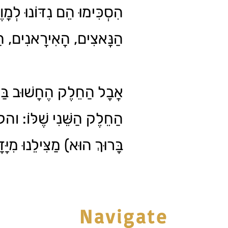
הִסְכִּימוּ הֵם נִדּוֹנוּ לְמָ.
הַנָּאצִים, הָאִירָאנִי...
אֲבָל הַחֵלֶק הֶחָשׁוּב בַּמ
הַחֵלֶק הַשֵּׁנִי שֶׁלּוֹ: ו
בָּרוּךְ הוּא) מַצִּילֵנוּ מִיּ.
Navigate