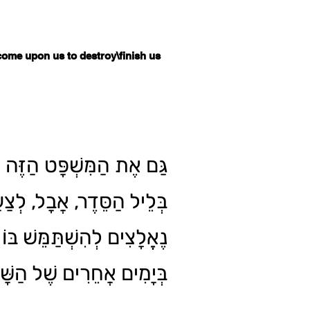
come upon us to destroy\finish us
גַּם אֶת הַמִּשְׁפָּט הַזֶּה 
בְּלֵיל הַסֵּדֶר, אֲבָל, לְצַעֲ
נֶאֱלָצִים לְהִשְׁתַּמֵּשׁ בּוֹ 
בְּיָמִים אֲחֵרִים שֶׁל הַשּׁ.