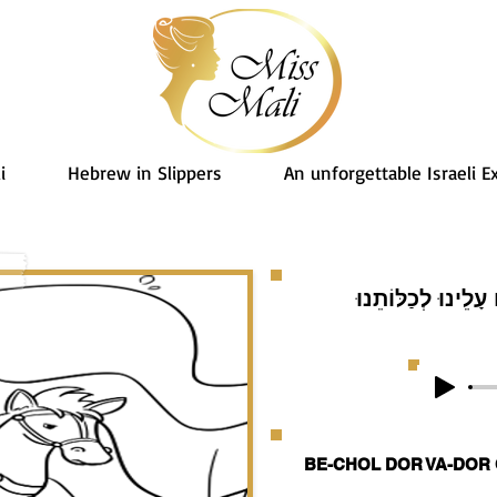
i
Hebrew in Slippers
An unforgettable Israeli E
ָלֵינוּ לְכַלּוֹתֵנוּ
BE-CHOL DOR VA-DOR