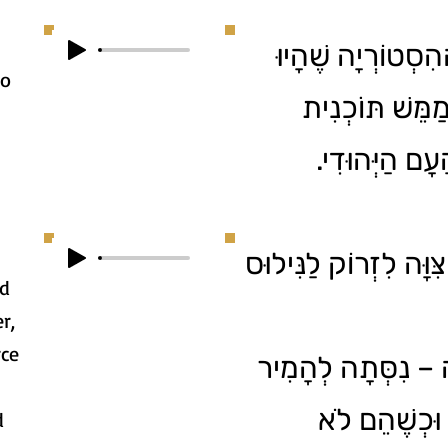
הִסְטוֹרְיָה שֶׁהָיוּ
to
ְמַמֵּשׁ תּוֺכְנִית
עָם הַיְּהוּדִי
ִוָּה לִזְרוֹק לַנִּילוּס
ld
r,
rce
ָה – נִסְּתָה לְהָמִיר
 וּכְשֶׁהֵם לֹא
d