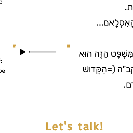
e
וֶת
ם, הָאִסְלָאם
ִּשְׁפָּט הַזֶּה הוּא
:
הקב"ה (=הַקָּדוֹשׁ
be
ָדָם
Let's talk!