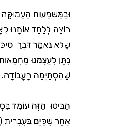
וּבַמַּשְׁמָעוּת הָעֲמוּקָּה הַ
רוֹצֶה לְלַמֵּד אוֹתָנוּ קְ.
שֶׁלֹּא נֹאמַר דִּבְרֵי סִיכּוּ
נִתֵּן לְעַצְמֵנוּ מַחְמָאוֹת 
שֶׁהִסְתַּיְּמָה הָעֲבוֹדָה.
הַבִּיטּוּי הַזֶּה עוֹמֵד בִּסְ
אַחֵר שֶׁקַּיָּם בְּעִבְרִית (