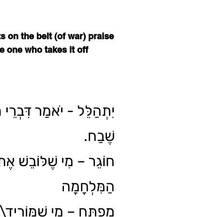
 on the belt (of war) praise
e one who takes it off
יִתְהַלֵּל - יֹאמַר דִּבְרֵי הַ
שֶׁבַח.
חוֹגֵר – מִי שֶׁלּוֹבֵשׁ אֶת 
הַמִּלְחָמָה
מְפַתֵּחַ – מִי שֶׁמּוֹרִיד\