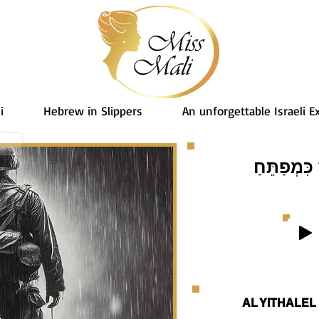
i
Hebrew in Slippers
An unforgettable Israeli E
כִּמְפַתֵּחַ
AL YITHALE