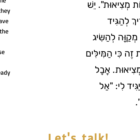
one
ֹת מְצִיאוּת". יֵשׁ
they
יךְ לְהַגִּיד
have
 the
ְקַוָּה לְהַשִּׂיג
se
ֶת זֶה כִּי הַמִּילִּים
מְצִיאוּת. אֲבָל
eady
ַגִּיד לִי: "אַל
ַ
Let's talk!