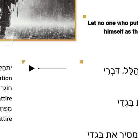
Let no one who puts
himself as th
לֵּל, דִּבְרֵי
tion.
ttire.
בִּגְדֵי
ttire.
מֵסִיר אֶת בִּגְדֵי