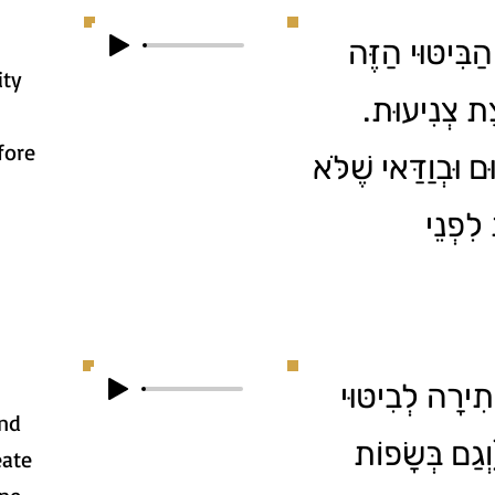
בִּיטּוּי הַזֶּה
ity
צָת צְנִיעוּת
fore
ם וּבְוַדַּאי שֶׁלֹּא
לִפְנֵי
תִירָה לְבִיטּוּי
and
וְגַם בְּשָׂפוֹת
eate