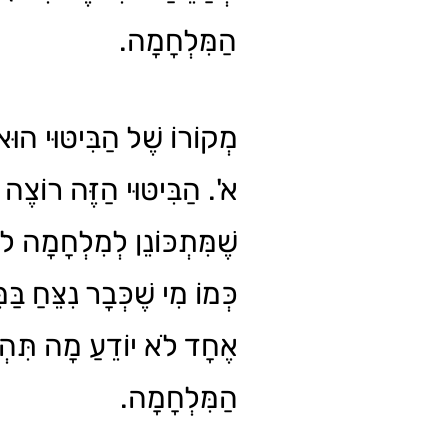
הַמִּלְחָמָה.
מְקוֹרוֹ שֶׁל הַבִּיטּוּי הוּ
א'. הַבִּיטּוּי הַזֶּה רוֹצֶה 
שֶׁמִּתְכּוֹנֵן לְמִלְחָמָה לֹ
כְּמוֹ מִי שֶׁכְּבָר נִצֵּחַ בּ
אֶחָד לֹא יוֹדֵעַ מָה תִּהְי
הַמִּלְחָמָה.