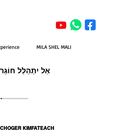
xperience
MILA SHEL MALI
אַל יִתְהַלֵּל חוֹגֵר 
L CHOGER KIMFATEACH