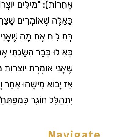
אֲחֵרוֹת): "מִילִּים יוֹצְרו
כָּאֵלֶּה שֶׁאוֹמְרִים שֶׁצָּרִ
בְּמִילִּים אֶת מָה שֶׁאֲנִי מ
כְּאִילּוּ כְּבָר הִשַּׂגְתִּי א
שֶׁאֲנִי אוֹמֶרֶת יוֹצְרוֹת 
אָז יָבוֹא מִישֶׁהוּ אַחֵר וְי
יִתְהַלֵּל חוֹגֵר כִּמְפַתֵּח".
Navigate