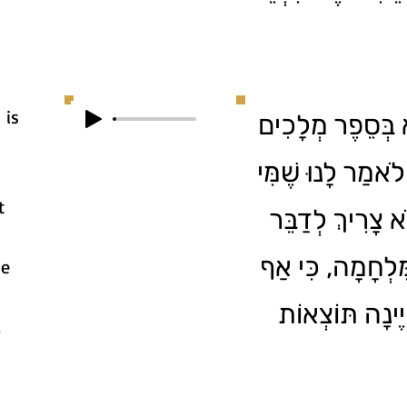
 is
א בְּסֵפֶר מְלָכִים
לֺאמַר לָנוּ שֶׁמִּי
t
א צָרִיךְ לְדַבֵּר
ַמִּלְחָמָה, כִּי אַף
se
ֶינָה תּוֹצְאוֹת
.