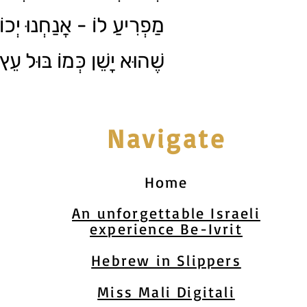
מַפְרִיעַ לוֹ - אֲנַחְנוּ יְכו
שֶׁהוּא יָשֵׁן כְּמוֹ בּוּל עֵץ.
Navigate
Home
An unforgettable Israeli
experience Be-Ivrit
Hebrew in Slippers
Miss Mali Digitali