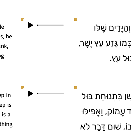
יָּדַיִם שֶׁלּוֹ
de
s, he
כְּמוֹ גֶּזַע עֵץ יָשָׁר
unk,
og
ּוּל עֵץ
ן בִּתְנוּחַת בּוּל
ep in
ep is
 עָמוֹק, וַאֲפִילּוּ
 is a
thing
בוֹ, שׁוּם דָּבָר לֹא