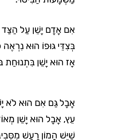
אִם אָדָם יָשֵׁן עַל הַצַּד וְהַ
בְּצִדֵּי גּוּפוֹ הוּא נִרְאֶה ,
אָז הוּא יָשֵׁן בִּתְנוּחַת ב.
אֲבָל גַּם אִם הוּא לֹא יָשֵׁ
עֵץ, אֲבָל הוּא יָשֵׁן מְאוֹד
שֶׁיֵּשׁ הֲמוֹן רַעַשׁ מִסְּבִי