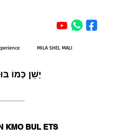
xperience
MILA SHEL MALI
יָשֵׁן כְּמוֹ בּ
N KMO BUL ETS