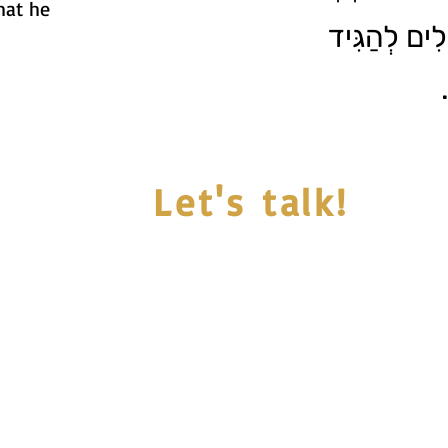
hat he
ֹלִים לְהַגִּיד
Let's talk!