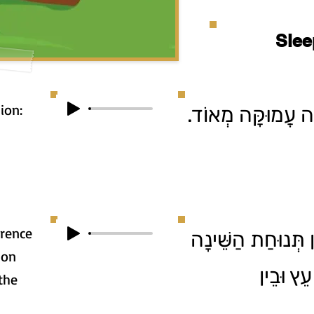
Slee
ion:
ינָה עֲמוּקָּה מְאוֺד
erence
ן תְּנוּחַת הַשֵּׁינָה
ion
ֵץ וּבֵין
the