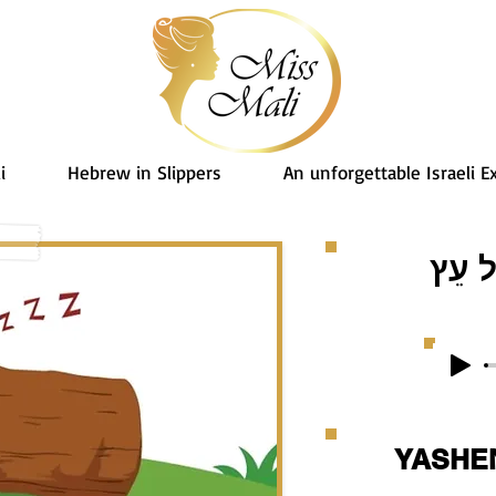
i
Hebrew in Slippers
An unforgettable Israeli E
וּל עֵץ
YASHE