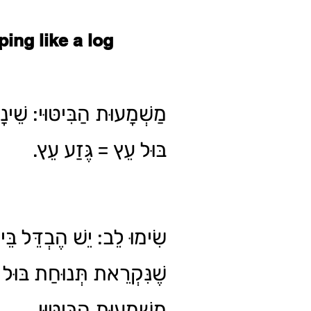
ping like a log
מַשְׁמָעוּת הַבִּיטּוּי: שֵׁ.
בּוּל עֵץ = גֶּזַע עֵץ.
שִׂימוּ לֵב: יֵשׁ הֶבְדֵּל בֵּי
שֶׁנִּקְרֵאת תְּנוּחַת בּוּל ע
מַשְׁמָעוּת הַבִּיטּוּי.