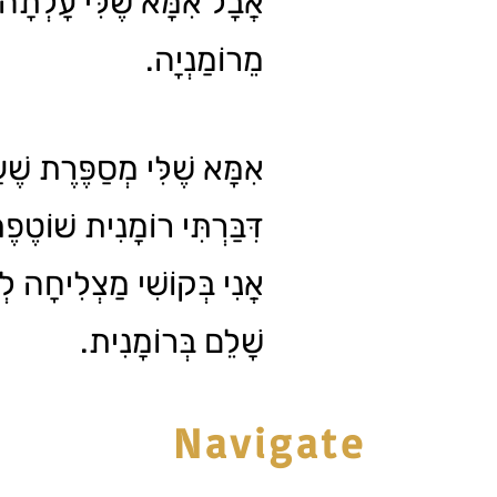
אֲבָל אִמָּא שֶׁלִּי עָלְתָה 
מֵרוֹמַנְיָה.
דִּבַּרְתִּי רוֹמָנִית שׁוֹטֶפ
אֲנִי בְּקוֹשִׁי מַצְלִיחָה ל
שָׁלֵם בְּרוֹמָנִית.
Navigate