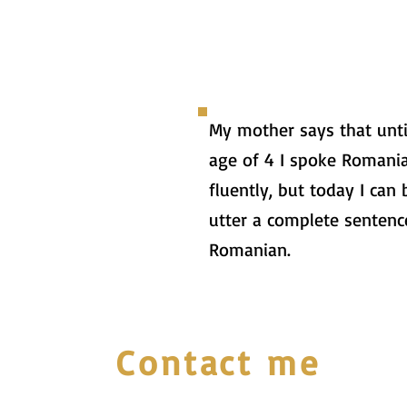
My mother says that unti
age of 4 I spoke Romani
fluently, but today I can 
utter a complete sentenc
Romanian.
Contact me