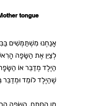
Mother tongue
אֲנַחְנוּ מִשְׁתַּמְּשִׁים בַּבִּ
לְצַיֵּן אֶת הַשָּׂפָה הָרִאשׁ
הַיֶּלֶד מְדַבֵּר אוֹ הַשָּׂפָ
שֶׁהַיֶּלֶד לוֹמֵד וּמְדַבֵּר בָּ.
מִן הַסְּתָם, הַשָּׂפָה הָר