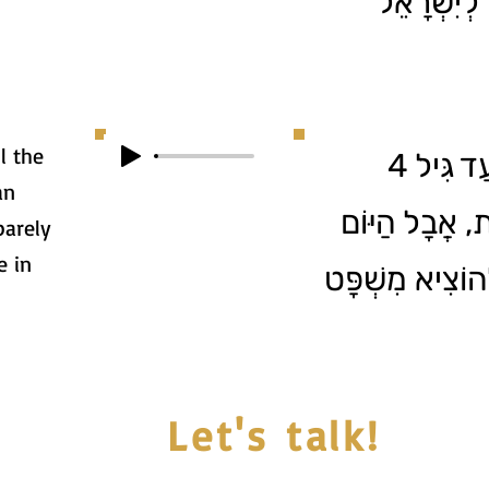
לְיִשְׂרָאֵל
l the
אִמָּא שֶׁלִּי מְסַפֶּרֶת שֶׁעַד גִּיל 4
an
ֶת, אֲבָל הַיּוֹם
barely
e in
ְהוֹצִיא מִשְׁפָּט
Let's talk!