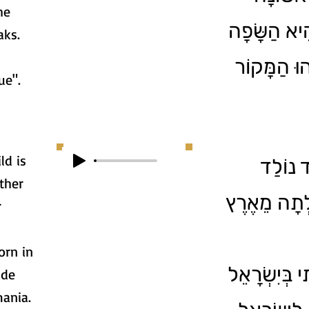
he
הִיא הַשָּׂפָה
aks.
ֶהוּ הַמָּקוֹר
ue".
ld is
 נוֹלַד
other
ָלְתָה מֵאֶרֶץ
r
orn in
י בְּיִשְׂרָאֵל
ade
mania.