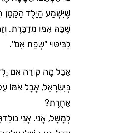
שֶׁיִּשְׁמַע הַיֶּלֶד הַקָּטָן 
שֶׁבָּהּ אִמּוֹ מְדַבֶּרֶת. וְז
לַבִּיטּוּי "שְׂפַת אֵם".
אֲבָל מָה קוֹרֶה אִם יֶלֶד
בְּיִשְׂרָאֵל, אֲבָל אִמּוֹ ע
אַחֶרֶת?
לְמָשָׁל, אֲנִי. אֲנִי נוֹלַדְתִּ