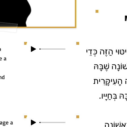
o
יטּוּי הַזֶּה כְּדֵי
e a
וֹנָה שֶׁבָּהּ
nd
ה הָעִיקָּרִית
הּ בְּחַיָּיו
uage a
ִאשׁוֹנָה