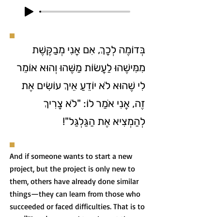
בְּדוֹמֶה לְכָךְ, אִם אֲנִי מְבַקֶּשֶׁת
מִמִּישֶׁהוּ לַעֲשׂוֹת מַשֶּׁהוּ וְהוּא אוֹמֵר
לִי שֶׁהוּא לֹא יוֹדֵעַ אֵיךְ עוֹשִׂים אֶת
זֶה, אֲנִי אֺמַר לוֹ: "לֹא צָרִיךְ
לְהַמְצִיא אֶת הַגַּלְגַּל"!
And if someone wants to start a new
project, but the project is only new to
them, others have already done similar
things—they can learn from those who
succeeded or faced difficulties. That is to