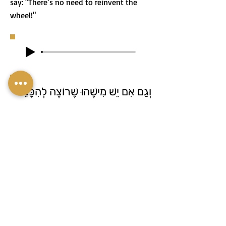
say: "There’s no need to reinvent the
wheel!"
וְגַם אִם יֵשׁ מִישֶׁהוּ שֶׁרוֹצֶה לְהִכָּנֵס
לְאֵיזֶשֶׁהוּא פְּרוֹיֶקְט חָדָשׁ, אֲבָל
הַפְּרוֹיֶקְט חָדָשׁ רַק מִבְּחִינָתוֹ.
אֲנָשִׁים אֲחֵרִים כְּבָר עָשׂוּ דְּבָרִים
דּוֹמִים וְלָכֵן הוּא יָכוֹל לִלְמוֹד מֵהֶם
אֵיךְ הֵם הִצְלִיחוּ אוֹ עִם אֵילוּ בְּעָיוֹת
הִתְמוֹדְדוּ, כְּלוֹמַר: לֹא צָרִיךְ
לְהַמְצִיא אֶת הַגַּלְגַּל!