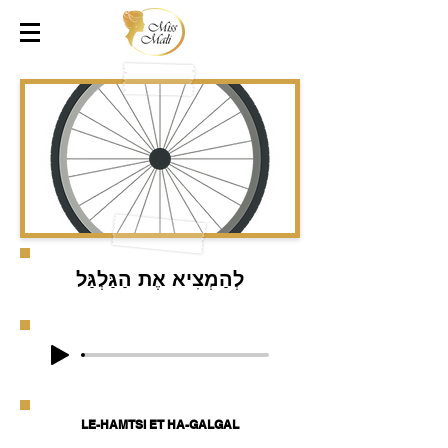
לְהַמְצִיא אֶת הַגַּלְגַּל
LE-HAMTSI ET HA-GALGAL