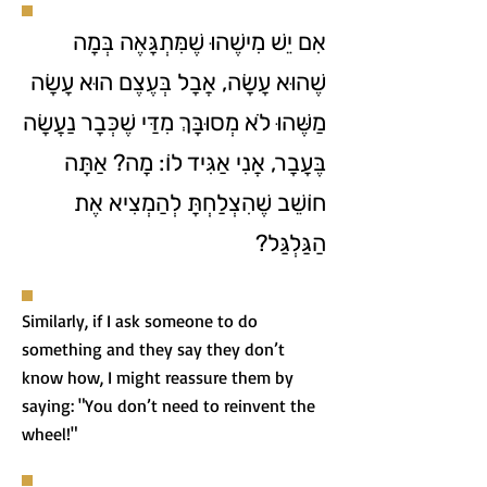
אִם יֵשׁ מִישֶׁהוּ שֶׁמִּתְגָּאֶה בְּמָה
שֶׁהוּא עָשָׂה, אֲבָל בְּעֶצֶם הוּא עָשָׂה
מַשֶּׁהוּ לֹא מְסוּבָּךְ מִדַּי שֶׁכְּבָר נַעֲשָׂה
בֶּעָבָר, אֲנִי אַגִּיד לוֹ: מָה? אַתָּה
חוֹשֵׁב שֶׁהִצְלַחְתָּ לְהַמְצִיא אֶת
הַגַּלְגַּל?
Similarly, if I ask someone to do
something and they say they don’t
know how, I might reassure them by
saying: "You don’t need to reinvent the
wheel!"