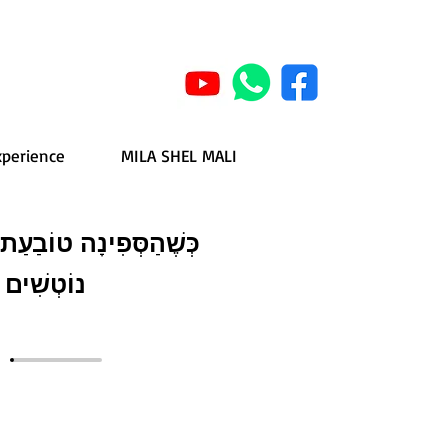
xperience
MILA SHEL MALI
כְּשֶׁהַסְּפִינָה טוֹבַעַת
נוֹטְשִׁים