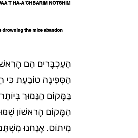
VAA’T HA-A’CHBARIM NOTSHIM
is drowning the mice abandon
הָעַכְבָּרִים הֵם הָרִאשׁ
הַסְּפִינָה טוֹבַעַת כִּי ה
בַּמָּקוֹם הַנָּמוּךְ בְּיוֹתֵר 
הַמָּקוֹם הָרִאשׁוֹן שֶׁמּוּצ
מִיתוֹס. אֲנַחְנוּ מִשְׁתַּמּ