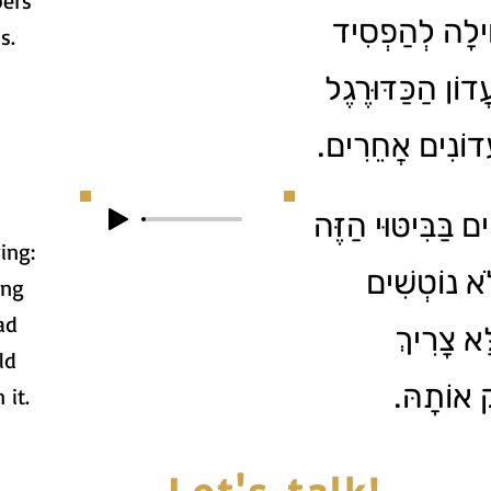
bers
ִילָה לְהַפְסִיד
s.
דוֹן הַכַּדּוּרֶגֶל
ֲדוֹנִים אֲחֵרִים
ים בַּבִּיטּוּי הַזֶּה
ing:
ֹא נוֹטְשִׁים
ing
ad
ָא צָרִיךְ
ld
ֵּק אוֹתָהּ
 it.