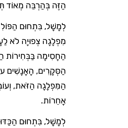
הַזֶּה בְּהַרְבֵּה מְאוֹד תּ.
לְמָשָׁל, בִּתְחוּם הַפּוֹלִ
מִפְלָגָה צְפוּיָה לֹא לַע
הַחֲסִימָה בַּבְּחִירוֹת הַ
הַסְּקָרִים, הָאֲנָשִׁים עו
הַמִּפְלָגָה הַזֹּאת, וְעוֹב
אֲחֵרוֹת.
לְמָשָׁל, בִּתְחוּם הַכַּדּוּ