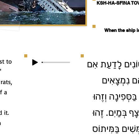
KSH-HA-SFINA TO
When the ship 
st to
וֹנִים לָדַעַת אִם
"
ֵם נִמְצָאִים
rats,
f a
בַּסְּפִינָה וְזֶהוּ
ָף בְּמַיִם. זֶהוּ
 it.
n
ְשִׁים בַּמִּיתוֹס