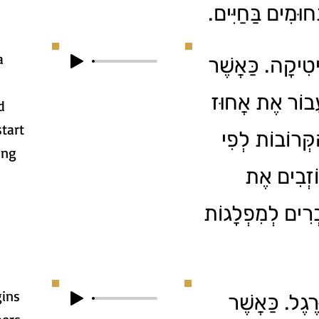
ְחוּמִים בַּחַיִּים
a
יטִיקָה. כַּאֲשֶׁר
ֲבוֹר אֶת אֲחוּז
d
start
קְּרוֹבוֹת לְפִי
ing
ֹזְבִים אֶת
ְרִים לְמִפְלָגוֹת
gins
רֶגֶל. כַּאֲשֶׁר