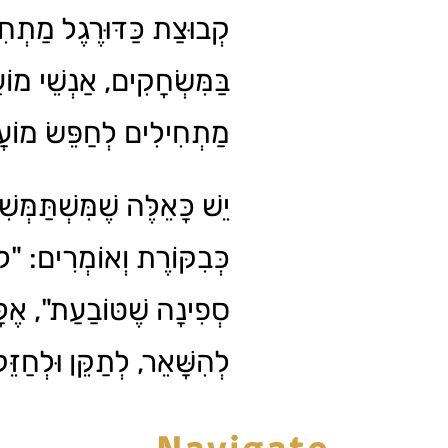
קְבוּצַת כַּדּוּרֶגֶל מַתְח
בַּמִּשְׂחָקִים, אַנְשֵׁי מוֹעֲ
מַתְחִילִים לְחַפֵּשׂ מוֹע.
יֵשׁ כָּאֵלֶּה שֶׁמִּשְׁתַּמְּשִׁ
כְּבִקּוֹרֶת וְאוֹמְרִים: "ל
סְפִינָה שֶׁטּוֹבַעַת", אֶלּ
לְהִשָּׁאֵר, לְתַקֵּן וּלְחַז.