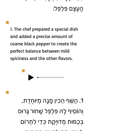
הָעֶצֶם פִּלְפֵּל:
1. The chef prepared a special dish
and added a precise amount of
coarse black pepper to create the
perfect balance between mild
spiciness and the other flavors.
1. הַשֵּׁף הֵכִין מָנָה מְיוּחֶדֶת,
וְהוֹסִיף לָהּ פִּלְפֵּל שָׁחוֹר גָּרוּס
בְּכַמּוּת מְדוּיֶּקֶת כְּדֵי לִתְרוֹם