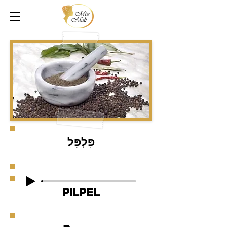
פִּלְפֵּל
PILPEL