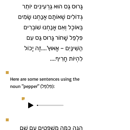
גָּרוּס גַּס הוּא גַּרְעִינִים יוֹתֵר
גְּדוֹלִים שֶׁאוֹתָם אֲנַחְנוּ שָׂמִים
בְּאוֹכֶל וְאִם אֲנַחְנוּ שׁוֹבְרִים
פִּלְפֵּל שָׁחוֹר גָּרוּס גַּס עִם
הַשִּׁינַּיִם – אָאוּץ'....זֶה יָכוֹל
לִהְיוֹת חָרִיף....
Here are some sentences using the
noun "pepper" (פִּלְפֵּל):
הִנֵּה כַּמָּה מִשְׁפָּטִים עִם שֵׁם