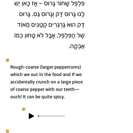
פִּלְפֵּל שָׁחוֹר גָּרוּס – אָז כָּאן יֵשׁ
לָנוּ גָּרוּס דַּק וְגָרוּס גַּס. גָּרוּס
דַּק הוּא גַּרְגְּרִים קְטַנִּים מְאוֹד
שֶׁל הַפִּלְפֵּל, אֲבָל לֹא טָחוּן כְּמוֹ
אַבְקָה.
Rough-coarse (larger peppercorns)
which we out in the food and If we
accidentally crunch on a large piece
of coarse pepper with our teeth—
ouch! It can be quite spicy.