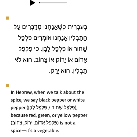
בְּעִבְרִית כְּשֶׁאֲנַחְנוּ מְדַבְּרִים עַל
הַתַּבְלִין אֲנַחְנוּ אוֹמְרִים פִּלְפֵּל
שָׁחוֹר אוֹ פִּלְפֵּל לָבָן, כִּי פִּלְפֵּל
אָדוֹם אוֹ יָרוֹק אוֹ צָהוֹב, הוּא לֹא
תַּבְלִין, הוּא יָרָק.
In Hebrew, when we talk about the
spice, we say black pepper or white
pepper (פִּלְפֵּל שָׁחוֹר / פִּלְפֵּל לָבָן),
because red, green, or yellow pepper
(פִּלְפֵּל אָדוֹם, יָרוֹק, צָהוֹב) is not a
spice—it's a vegetable.