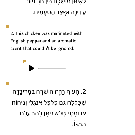
לְאִיזּוּן מוּשְׁלָם בֵּין חֲרִיפוּת
עֲדִינָה וּשְׁאַר הַטְּעָמִים.
2. This chicken was marinated with
English pepper and an aromatic
scent that couldn't be ignored.
2. הָעוֹף הַזֶּה הוּשְׁרָה בְּמָרִינָדָה
שֶׁכָּלְלָה גַּם פִּלְפֵּל אַנְגְּלִי וְנִיחוֹחַ
אָרוֹמָטִי שֶׁלֹּא נִיתָּן לְהִתְעַלֵּם
מִמֶּנּוׄ.