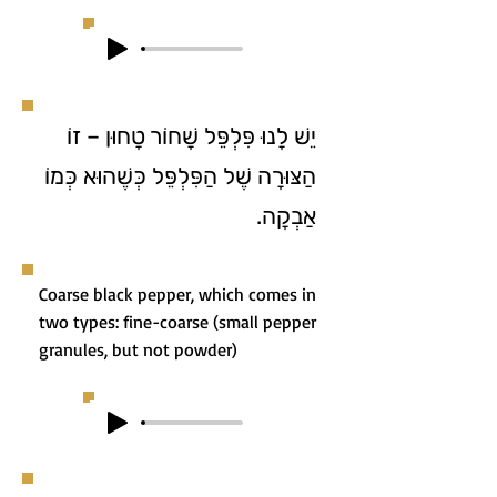
יֵשׁ לָנוּ פִּלְפֵּל שָׁחוֹר טָחוּן – זוֹ
הַצּוּרָה שֶׁל הַפִּלְפֵּל כְּשֶׁהוּא כְּמוֹ
אַבְקָה.
Coarse black pepper, which comes in
two types: fine-coarse (small pepper
granules, but not powder)