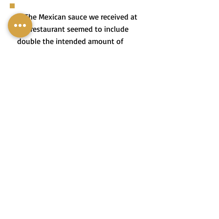
3. The Mexican sauce we received at
the restaurant seemed to include
double the intended amount of
pepper because it was fiery hot!
3. הָרוֹטֶב הַמֶּקְסִיקָנִי שֶׁקִּבַּלְנוּ
בַּמִּסְעָדָה כָּלַל כַּנִּרְאֶה כַּמּוּת
פִּלְפֵּל כְּפוּלָה מֵהַמְּתוּכְנָן, כִּי
הוּא הָיָה חָרִיף אֵשׁ!
4. In long-term relationships, it's