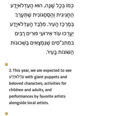
כְּמוֹ בְּכָל שָׁנָה, הוּא הָעַדְלֹאיָדַע
הַחֲגִיגִית וְהַסַּסְגּוֹנִית שֶׁתֵּעָרֵךְ
בְּמֶרְכַּז הָעִיר. מִלְּבַד הָעַדְלֹאיָדַע
יֵעָרְכוּ עוֹד אֵירוּעֵי פּוּרִים רַבִּים
במתנ"סים שֶׁנִּמְצָאִים בַּשְּׁכוּנוֹת
הַשּׁוֹנוֹת בָּעִיר.
2. This year, we are expected to see
עַדְלֹאיָדַע with giant puppets and
beloved characters, activities for
children and adults, and
performances by favorite artists
alongside local artists.