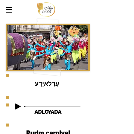
עַדְלֺאיָדָע
ADLOYADA
Purim carnival