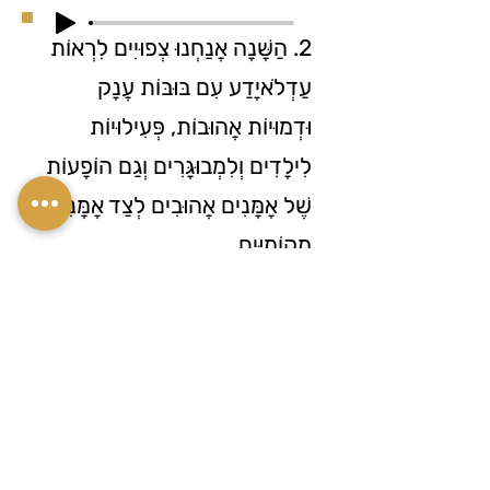
2. הַשָּׁנָה אֲנַחְנוּ צְפוּיִים לִרְאוֹת
עַדְלֹאיָדַע עִם בּוּבּוֹת עֲנָק
וּדְמוּיוֹת אֲהוּבוֹת, פְּעִילוּיוֹת
לִילָדִים וְלִמְבוּגָּרִים וְגַם הוֹפָעוֹת
שֶׁל אָמָּנִים אֲהוּבִים לְצַד אָמָּנִים
מְקוֹמִיִּים.
3. The עַדְלֹאיָדַע will take place on
Friday, starting in the morning
hours and until noon.
3. הָעַדְלֹאיָדַע תֵּעָרֵךְ בְּיוֹם שִׁישִּׁי