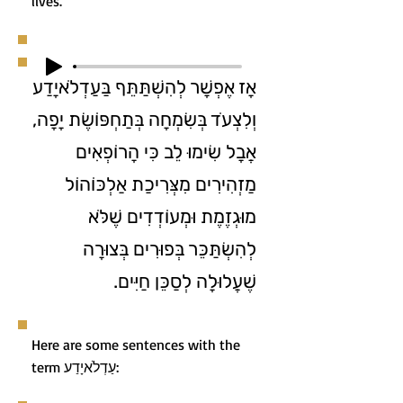
lives.
אָז אֶפְשָׁר לְהִשְׁתַּתֵּף בַּעַדְלֹאיָדַע
וְלִצְעֹד בְּשִׂמְחָה בְּתַחְפּוֹשֶׂת יָפָה,
אֲבָל שִׂימוּ לֵב כִּי הָרוֹפְאִים
מַזְהִירִים מִצְּרִיכַת אַלְכּוֹהוֹל
מוּגְזֶמֶת וּמְעוֹדְדִים שֶׁלֹּא
לְהִשְׂתַּכֵּר בְּפוּרִים בְּצוּרָה
שֶׁעֲלוּלָה לְסַכֵּן חַיִּים.
Here are some sentences with the
term עַדְלֹאיָדַע: