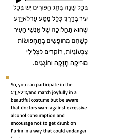
בְּכָל שָׁנָה בְּחַג הַפּוּרִים יֵשׁ בְּכָל
עִיר בְּדֶרֶךְ כְּלָל מַסַּע עַדְלֹאיָדַע
שֶׁהוּא תַּהֲלוּכָה שֶׁל אַנְשֵׁי הָעִיר
כְּשֶׁהֵם מְחוּפָּשִׂים בְּתַחְפּוֹשׂוֹת
צִבְעוֹנִיּוֹת, רוֹקְדִים לִצְלִילֵי
מוּזִיקָה חֲזָקָה וְחוֹגְגִים.
So, you can participate in the
עַדְלֹאיָדַעand march joyfully in a
beautiful costume but be aware
that doctors warn against excessive
alcohol consumption and
encourage not to get drunk on
Purim in a way that could endanger