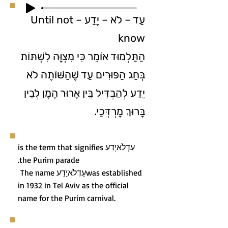
עַד – לֹא – יָדַע – Until not
know
הַתַּלְמוּד אוֹמֵר כִּי מִצְוָּה לִשְׁתּוֹת
בְּחַג הַפּוּרִים עַד שֶׁהַשּׁוֹתֶה לֹא
יֵדַע לְהַבְדִּיל בֵּין אָרוּר הָמָן לְבֵין
בָּרוּךְ מָרְדְּכַי.
עַדְלֹאיָדַע is the term that signifies
the Purim parade.
The name עַדְלֹאיָדַעwas established
in 1932 in Tel Aviv as the official
name for the Purim carnival.