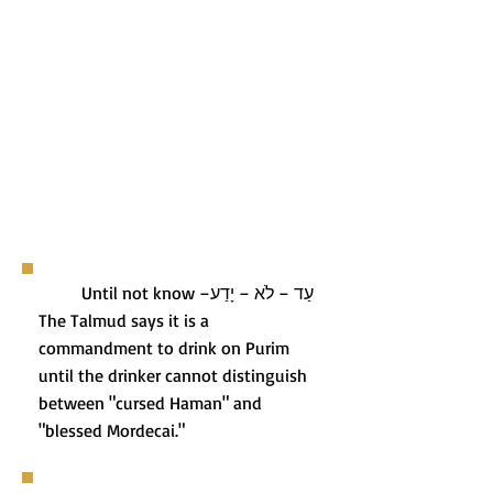
עַד – לֹא – יָדַע– Until not know
The Talmud says it is a
commandment to drink on Purim
until the drinker cannot distinguish
between "cursed Haman" and
"blessed Mordecai."