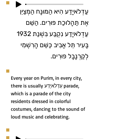
עַדְלֹאיָדַע הִיא הַמּוּנָּח הַמְּצַיֵּן
אֶת תַּהֲלוּכַת פּוּרִים. הַשֵּׁם
עַדְלֹאיָדַע נִקְבַּע בִּשְׁנַת 1932
בָּעִיר תֵּל אָבִיב כַּשֵּׁם הָרִשְׁמִי
לְקַרְנָבָל פּוּרִים.
Every year on Purim, in every city,
there is usually עַדְלֹאיָדַע parade,
which is a parade of the city
residents dressed in colorful
costumes, dancing to the sound of
loud music and celebrating.