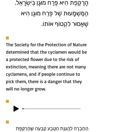
הָרַקֶּפֶת הִיא פֶּרַח מוּגָן בְּיִשְׂרָאֵל.
הַמַּשְׁמָעוּת שֶׁל פֶּרַח מוּגָן הִיא
שֶׁאָסוּר לִקְטוֹף אוֹתוֹ.
The Society for the Protection of Nature
determined that the cyclamen would be
a protected flower due to the risk of
extinction, meaning there are not many
cyclamens, and if people continue to
pick them, there is a danger that they
will no longer grow.
הַחֶבְרָה לַהֲגַנַּת הַטֶּבַע קָבְעָה שֶׁהָרַקֶּפֶת