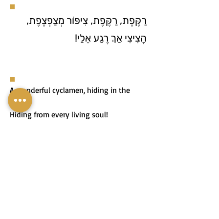
רַקֶּפֶת, רַקֶּפֶת, צִיפּוֹר מְצַפְצֶפֶת,
הָצִיצִי אַךְ רֶגַע אֵלַי!
A wonderful cyclamen, hiding in the
rock,
Hiding from every living soul!
רַקֶּפֶת נֶהְדֶּרֶת בַּסֶלַע נִסְתֶּרֶת,
נִסְתֶּרֶת מִנֶּפֶשׁ כָּל חַי!