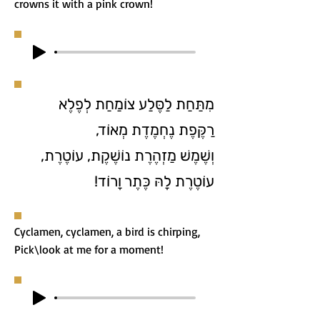
crowns it with a pink crown!
מִתַּחַת לַסֶּלַע צוֹמַחַת לְפֶלֶא
רַקֶּפֶת נֶחְמֶדֶת מְאוֹד,
וְשֶׁמֶשׁ מַזְהֶרֶת נוֹשֶׁקֶת, עוֹטֶרֶת,
עוֹטֶרֶת לָהּ כֶּתֶר וָרוֹד!
Cyclamen, cyclamen, a bird is chirping,
Pick\look at me for a moment!