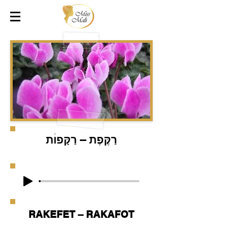
רַקֶּפֶת – רַקָּפוׄת
RAKEFET – RAKAFOT