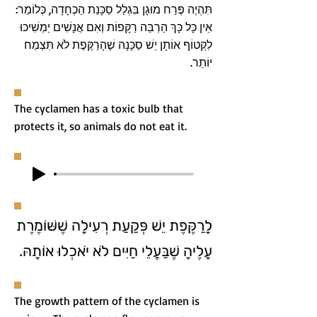
תִּהְיֶה פֶּרַח מוּגָן בִּגְלַל סַכָּנַת הַכְחָדָה, כְּלוֹמַר:
אֵין כָּל כָּךְ הַרְבֵּה רַקָּפוֹת וְאִם אֲנָשִׁים יַמְשִׁיכוּ
לִקְטוֹף אוֹתָן יֵשׁ סַכָּנָה שֶׁהָרַקֶּפֶת לֹא תִּצְמַח
יוֹתֵר.
The cyclamen has a toxic bulb that
protects it, so animals do not eat it.
לָרַקֶּפֶת יֵשׁ פְּקַעַת רְעִילָה שֶׁשּׁוֹמֶרֶת
עָלֶיהָ שֶׁבַּעֲלֵי חַיִּים לֹא יֹאכְלוּ אוֹתָהּ.
The growth pattern of the cyclamen is