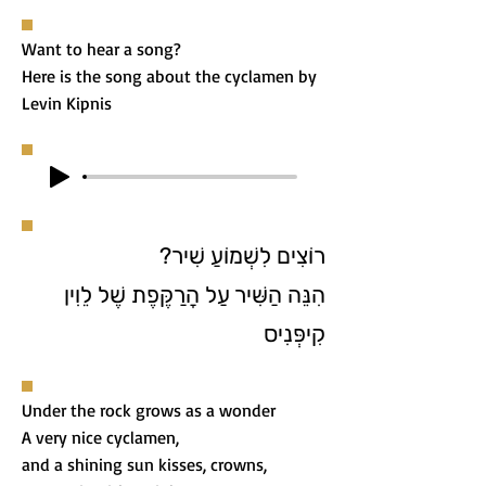
Want to hear a song?
Here is the song about the cyclamen by
Levin Kipnis
רוֹצִים לִשְׁמוֹעַ שִׁיר?
הִנֵּה הַשִּׁיר עַל הָרַקֶּפֶת שֶׁל לֵוִין
קִיפְּנִיס
Under the rock grows as a wonder
A very nice cyclamen,
and a shining sun kisses, crowns,