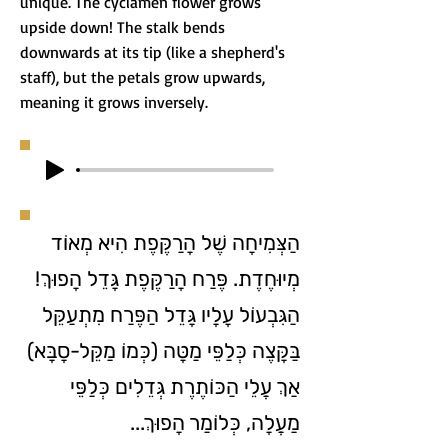
unique. The cyclamen flower grows
upside down! The stalk bends
downwards at its tip (like a shepherd's
staff), but the petals grow upwards,
meaning it grows inversely.
הַצְּמִיחָה שֶׁל הָרַקֶּפֶת הִיא מְאוֹד
מְיוּחֶדֶת. פֶּרַח הָרַקֶּפֶת גָּדֵל הָפוּךְ!
הַגִּבְעוֹל עָלָיו גָּדֵל הַפֶּרַח מִתְעַקֵּל
בַּקָּצֶה כְּלַפֵּי מַטָּה (כְּמוֹ מַקֵּל-סָבָּא)
אַךְ עֲלֵי הַכּוֹתֶרֶת גְּדֵלִים כְּלַפֵּי
מַעֲלָה, כְּלוֹמַר הָפוּךְ...