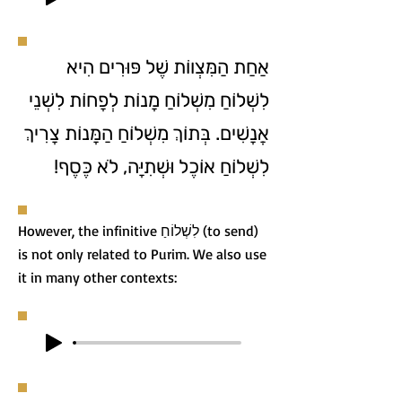
אַחַת הַמִּצְווֹת שֶׁל פּוּרִים הִיא
לִשְׁלוֹחַ מִשְׁלוֹחַ מָנוֹת לְפָחוֹת לִשְׁנֵי
אֲנָשִׁים. בְּתוֹךְ מִשְׁלוֹחַ הַמָּנוֹת צָרִיךְ
לִשְׁלוֹחַ אוֹכֶל וּשְׁתִיָּה, לֹא כֶּסֶף!
However, the infinitive לִשְׁלוֹחַ (to send)
is not only related to Purim. We also use
it in many other contexts: