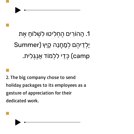
1. הַהוֹרִים הֶחְלִיטוּ לִשְׁלוֹחַ אֶת
יַלְדֵיהֶם לְמַחֲנֵה קַיִץ (Summer
camp) כְּדֵי לִלְמוֹד אַנְגְּלִית.
2. The big company chose to send
holiday packages to its employees as a
gesture of appreciation for their
dedicated work.