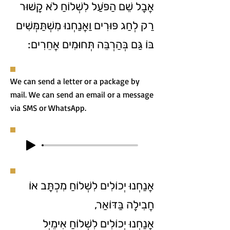
אֲבָל שֵׁם הַפֹּעַל לִשְׁלוֹחַ לֹא קָשׁוּר
רַק לְחַג פּוּרִים וַאֲנַחְנוּ מִשְׁתַּמְּשִׁים
בּוֹ גַּם בְּהַרְבֵּה תְּחוּמִים אֲחֵרִים:
We can send a letter or a package by
mail. We can send an email or a message
via SMS or WhatsApp.
אֲנַחְנוּ יְכוֹלִים לִשְׁלוֹחַ מִכְתָּב אוֹ
חֲבִילָה בַּדּוֹאַר,
אֲנַחְנוּ יְכוֹלִים לִשְׁלוֹחַ אִימֵיְל