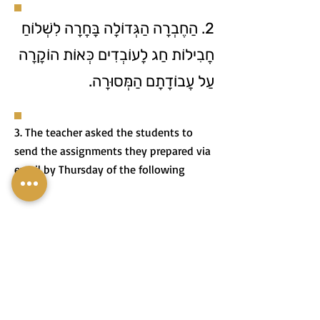
2. הַחֶבְרָה הַגְּדוֹלָה בָּחֲרָה לִשְׁלוֹחַ
חֲבִילוֹת חַג לָעוֹבְדִים כְּאוֹת הוֹקָרָה
עַל עֲבוֹדָתָם הַמְּסוּרָה.
3. The teacher asked the students to
send the assignments they prepared via
email by Thursday of the following
week.
3. הַמּוֹרָה בִּקְּשָׁה מֵהַתַּלְמִידִים