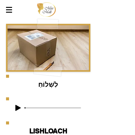
לִשְׁלוֹחַ
LISHLOACH