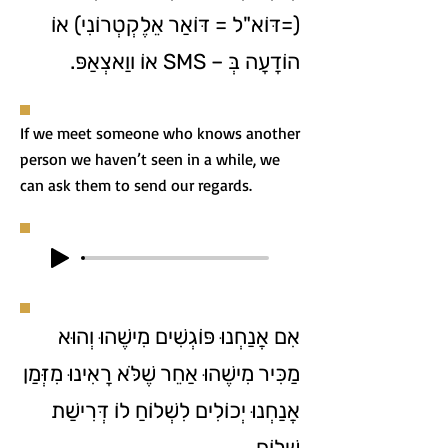
(=דּוֹא"ל = דּוֹאַר אֵלֶקְטְרוֹנִי) אוֹ
הוֹדָעָה בְּ – SMS אוֹ ווַאצְאַפּ.
If we meet someone who knows another
person we haven’t seen in a while, we
can ask them to send our regards.
אִם אֲנַחְנוּ פּוֹגְשִׁים מִישֶׁהוּ וְהוּא
מַכִּיר מִישֶׁהוּ אַחֵר שֶׁלֹּא רָאִינוּ מִזְּמַן
אֲנַחְנוּ יְכוֹלִים לִשְׁלוֹחַ לוֹ דְּרִישַׁת
שָׁלוֹם.