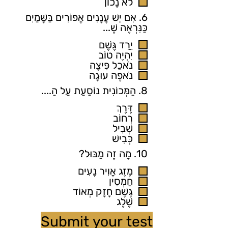
לֹא נָכוֹן
6. אִם יֵשׁ עֲנָנִים אֲפוֹרִים בַּשָּׁמַיִם
כַּנִּרְאֶה שֶׁ...
יֵרֵד גֶּשֶׁם
יִהְיֶה טוֹב
נֹאכַל פִּיצָה
נֹאפֶה עוּגָה
8. הַמְּכוֹנִית נוֹסַעַת עַל הַ....
דֶּרֶךְ
רְחוֹב
שְׁבִיל
כְּבִישׁ
10. מָה זֶה מַבּוּל?
מֶזֶג אֲוִיר נָעִים
חַמְסִין
גֶּשֶׁם חָזָק מְאוֹד
שֶׁלֶג
Submit your test