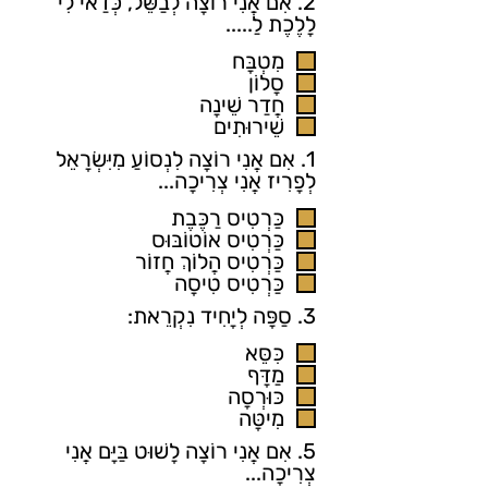
2. אִם אֲנִי רוֹצָה לְבַשֵּׁל, כְּדַאי לִי
לָלֶכֶת לַ.....
מִטְבָּח
סָלוֹן
חֲדַר שֵׁינָה
שֵׁירוּתִים
1. אִם אֲנִי רוֹצָה לִנְסוֹעַ מִיִּשְׂרָאֵל
לְפָרִיז אֲנִי צְרִיכָה...
כַּרְטִיס רַכֶּבֶת
כַּרְטִיס אוֹטוֹבּוּס
כַּרְטִיס הֲלוֹךְ חֲזוֹר
כַּרְטִיס טִיסָה
3. סַפָּה לְיָחִיד נִקְרֵאת:
כִּסֵּא
מַדָּף
כּוּרְסָה
מִיטָּה
5. אִם אֲנִי רוֹצָה לָשׁוּט בַּיָּם אֲנִי
צְרִיכָה...