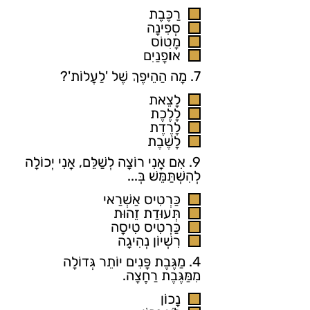
רַכֶּבֶת
סְפִינָה
מָטוֹס
אוׄפָנַיִם
7. מָה הַהֵיפֶךְ שֶׁל 'לַעֲלוֹת'?
לָצֵאת
לָלֶכֶת
לָרֶדֶת
לָשֶׁבֶת
9. אִם אֲנִי רוֹצָה לְשַׁלֵּם, אֲנִי יְכוֹלָה
לְהִשְׁתַּמֵּשׁ בְּ...
כַּרְטִיס אַשְׁרַאי
תְּעוּדַת זֵהוּת
כַּרְטִיס טִיסָה
רִשְׁיוֹן נְהִיגָה
4. מַגֶּבֶת פָּנִים יוֹתֵר גְּדוֹלָה
מִמַּגֶּבֶת רַחֲצָה.
נָכוֹן